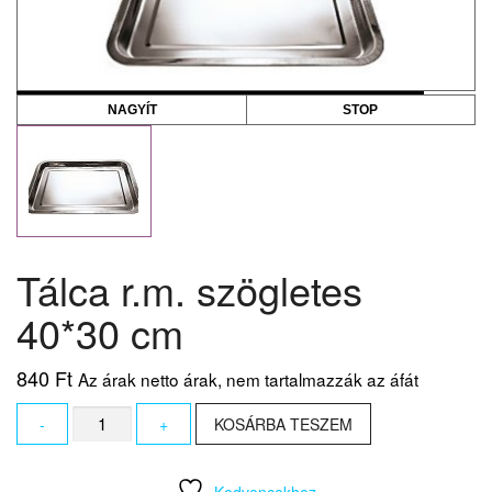
NAGYÍT
STOP
Tálca r.m. szögletes
40*30 cm
840
Ft
Az árak netto árak, nem tartalmazzák az áfát
Tálca
-
+
KOSÁRBA TESZEM
r.m.
szögletes
40*30
Kedvencekhez