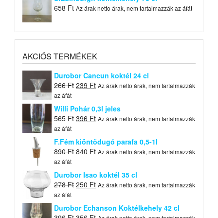
658
Ft
Az árak netto árak, nem tartalmazzák az áfát
AKCIÓS TERMÉKEK
Durobor Cancun koktél 24 cl
Original
Current
266
Ft
239
Ft
Az árak netto árak, nem tartalmazzák
price
price
az áfát
was:
is:
Willi Pohár 0,3l jeles
266 Ft.
239 Ft.
Original
Current
565
Ft
396
Ft
Az árak netto árak, nem tartalmazzák
price
price
az áfát
was:
is:
F.Fém kiöntõdugó parafa 0,5-1l
565 Ft.
396 Ft.
Original
Current
890
Ft
840
Ft
Az árak netto árak, nem tartalmazzák
price
price
az áfát
was:
is:
Durobor Isao koktél 35 cl
890 Ft.
840 Ft.
Original
Current
278
Ft
250
Ft
Az árak netto árak, nem tartalmazzák
price
price
az áfát
was:
is:
Durobor Echanson Koktélkehely 42 cl
278 Ft.
250 Ft.
Original
Current
396
Ft
356
Ft
Az árak netto árak, nem tartalmazzák