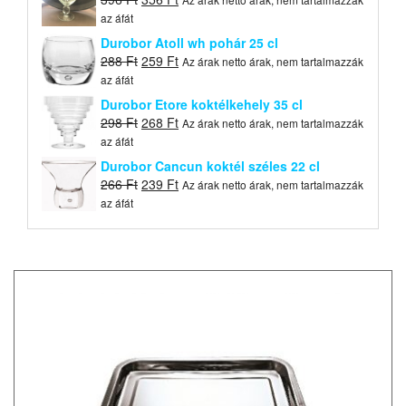
price
price
az áfát
was:
is:
Durobor Atoll wh pohár 25 cl
396 Ft.
356 Ft.
Original
Current
288
Ft
259
Ft
Az árak netto árak, nem tartalmazzák
price
price
az áfát
was:
is:
Durobor Etore koktélkehely 35 cl
288 Ft.
259 Ft.
Original
Current
298
Ft
268
Ft
Az árak netto árak, nem tartalmazzák
price
price
az áfát
was:
is:
Durobor Cancun koktél széles 22 cl
298 Ft.
268 Ft.
Original
Current
266
Ft
239
Ft
Az árak netto árak, nem tartalmazzák
price
price
az áfát
was:
is:
266 Ft.
239 Ft.