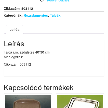
cm
mennyiség
Cikkszám:
503112
Kategóriák:
Rozsdamentes
,
Tálcák
Leírás
Leírás
Tálca r.m. szögletes 40*30 cm
Megjegyzés:
Cikkszám:503112
Kapcsolódó termékek