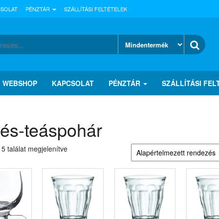
CSOLAT
PÉNZTÁR
SZÁLLÍTÁSI FELTÉTELEK
WEBSHOP
KAPCSOLAT
PÉNZTÁR
SZÁLLÍTÁSI FEL
és-teáspohár
 5 találat megjelenítve