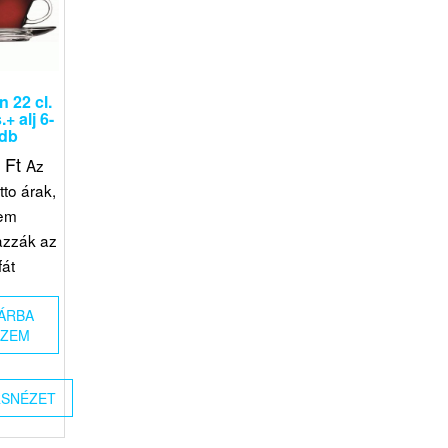
n 22 cl.
+ alj 6-
 db
8
Ft
Az
tto árak,
em
azzák az
fát
ÁRBA
SZEM
SNÉZET