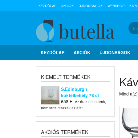
Skip
KEZDŐLAP
AKCIÓK
ÚJDONSÁGOK
WEBSHOP
KAP
to
the
content
KEZDŐLAP
AKCIÓK
ÚJDONSÁGOK
KIEMELT TERMÉKEK
Káv
S.Edinburgh
Mind a(z)
koktélkehely 78 cl
658
Ft
Az árak netto árak,
nem tartalmazzák az áfát
AKCIÓS TERMÉKEK