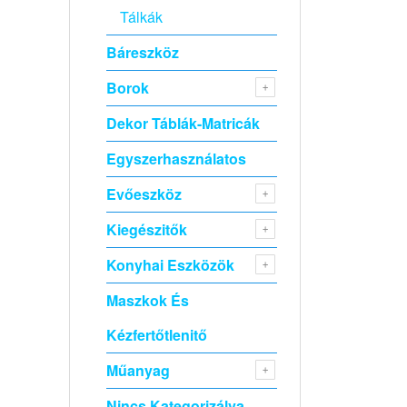
Tálkák
Báreszköz
Borok
Dekor Táblák-Matricák
Egyszerhasználatos
Evőeszköz
Kiegészitők
Konyhai Eszközök
Maszkok És
Kézfertőtlenitő
Műanyag
Nincs Kategorizálva