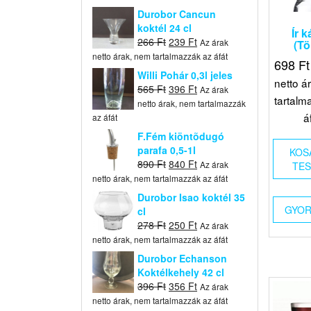
Durobor Cancun
koktél 24 cl
Ír 
Original
Current
266
Ft
239
Ft
Az árak
(Tö
price
price
netto árak, nem tartalmazzák az áfát
698
Ft
was:
is:
Willi Pohár 0,3l jeles
netto á
266 Ft.
239 Ft.
Original
Current
565
Ft
396
Ft
Az árak
tartalm
price
price
netto árak, nem tartalmazzák
was:
is:
á
az áfát
565 Ft.
396 Ft.
F.Fém kiöntõdugó
parafa 0,5-1l
KOS
Original
Current
890
Ft
840
Ft
Az árak
TE
price
price
netto árak, nem tartalmazzák az áfát
was:
is:
Durobor Isao koktél 35
890 Ft.
840 Ft.
GYOR
cl
Original
Current
278
Ft
250
Ft
Az árak
price
price
netto árak, nem tartalmazzák az áfát
was:
is:
Durobor Echanson
278 Ft.
250 Ft.
Koktélkehely 42 cl
Original
Current
396
Ft
356
Ft
Az árak
price
price
netto árak, nem tartalmazzák az áfát