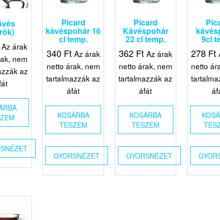
Picard
Picard
Pic
kávés
kávéspohár 16
Kávéspohár
kávés
rök)
cl temp.
22 cl temp.
9cl t
Az árak
340
Ft
362
Ft
278
Ft
Az árak
Az árak
rak, nem
netto árak, nem
netto árak, nem
netto ár
azzák az
tartalmazzák az
tartalmazzák az
tartalma
fát
áfát
áfát
áf
ÁRBA
KOSÁRBA
KOSÁRBA
KOS
SZEM
TESZEM
TESZEM
TES
SNÉZET
GYORSNÉZET
GYORSNÉZET
GYOR