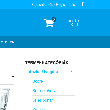
Bejelentkezés / Regisztráció
0
KOSÁR
0 FT
TÉTELEK
TERMÉKKATEGÓRIÁK
Asztali Üvegáru
Bögre
Boros kehely
Jeles pohár
Kancsó