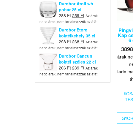
was:
is:
Durobor Atoll wh
396 Ft.
356 Ft.
pohár 25 cl
Original
Current
288
Ft
259
Ft
Az árak
price
price
netto árak, nem tartalmazzák az áfát
was:
is:
Durobor Etore
Pingvi
288 Ft.
259 Ft.
Kap cs.
koktélkehely 35 cl
6
Original
Current
298
Ft
268
Ft
Az árak
price
price
389
netto árak, nem tartalmazzák az áfát
was:
is:
Durobor Cancun
árak ne
298 Ft.
268 Ft.
koktél széles 22 cl
n
Original
Current
266
Ft
239
Ft
Az árak
tartalm
price
price
netto árak, nem tartalmazzák az áfát
á
was:
is:
266 Ft.
239 Ft.
KOS
TE
GYOR