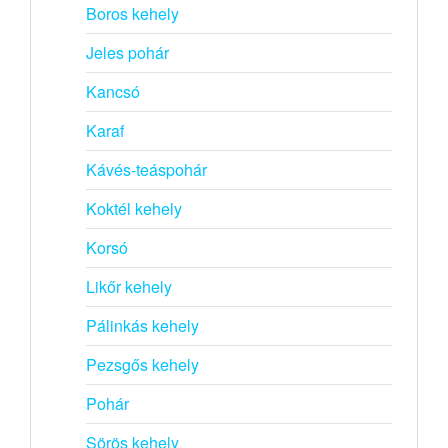
Boros kehely
Jeles pohár
Kancsó
Karaf
Kávés-teáspohár
Koktél kehely
Korsó
Likőr kehely
Pálinkás kehely
Pezsgős kehely
Pohár
Sörös kehely