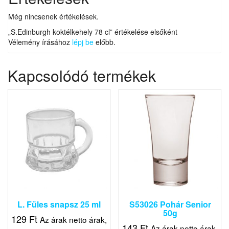
Még nincsenek értékelések.
„S.Edinburgh koktélkehely 78 cl” értékelése elsőként
Vélemény írásához
lépj be
előbb.
Kapcsolódó termékek
L. Füles snapsz 25 ml
S53026 Pohár Senior
50g
129
Ft
Az árak netto árak,
143
Ft
Az árak netto árak,