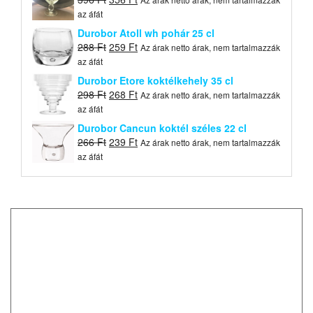
price
price
az áfát
was:
is:
Durobor Atoll wh pohár 25 cl
396 Ft.
356 Ft.
Original
Current
288
Ft
259
Ft
Az árak netto árak, nem tartalmazzák
price
price
az áfát
was:
is:
Durobor Etore koktélkehely 35 cl
288 Ft.
259 Ft.
Original
Current
298
Ft
268
Ft
Az árak netto árak, nem tartalmazzák
price
price
az áfát
was:
is:
Durobor Cancun koktél széles 22 cl
298 Ft.
268 Ft.
Original
Current
266
Ft
239
Ft
Az árak netto árak, nem tartalmazzák
price
price
az áfát
was:
is:
266 Ft.
239 Ft.