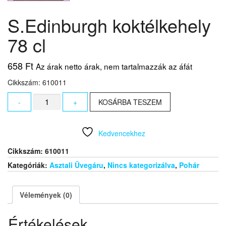
S.Edinburgh koktélkehely
78 cl
658
Ft
Az árak netto árak, nem tartalmazzák az áfát
Cikkszám: 610011
S.Edinburgh
-
+
KOSÁRBA TESZEM
koktélkehely
78
cl
Kedvencekhez
mennyiség
Cikkszám:
610011
Kategóriák:
Asztali Üvegáru
,
Nincs kategorizálva
,
Pohár
Vélemények (0)
Értékelések