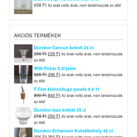
658
Ft
Az árak netto árak, nem tartalmazzák az áfát
AKCIÓS TERMÉKEK
Durobor Cancun koktél 24 cl
Original
Current
266
Ft
239
Ft
Az árak netto árak, nem tartalmazzák
price
price
az áfát
was:
is:
Willi Pohár 0,3l jeles
266 Ft.
239 Ft.
Original
Current
565
Ft
396
Ft
Az árak netto árak, nem tartalmazzák
price
price
az áfát
was:
is:
F.Fém kiöntõdugó parafa 0,5-1l
565 Ft.
396 Ft.
Original
Current
890
Ft
840
Ft
Az árak netto árak, nem tartalmazzák
price
price
az áfát
was:
is:
Durobor Isao koktél 35 cl
890 Ft.
840 Ft.
Original
Current
278
Ft
250
Ft
Az árak netto árak, nem tartalmazzák
price
price
az áfát
was:
is:
Durobor Echanson Koktélkehely 42 cl
278 Ft.
250 Ft.
Original
Current
396
Ft
356
Ft
Az árak netto árak, nem tartalmazzák