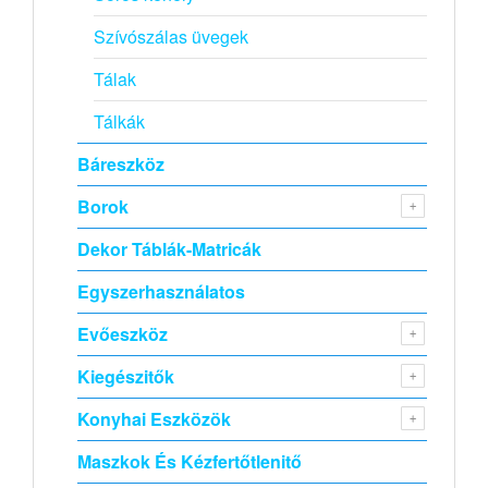
Szívószálas üvegek
Tálak
Tálkák
Báreszköz
Borok
Dekor Táblák-Matricák
Egyszerhasználatos
Evőeszköz
Kiegészitők
Konyhai Eszközök
Maszkok És Kézfertőtlenitő