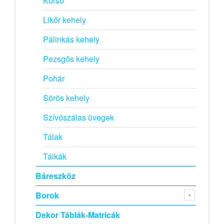
Korsó
Likőr kehely
Pálinkás kehely
Pezsgős kehely
Pohár
Sörös kehely
Szívószálas üvegek
Tálak
Tálkák
Báreszköz
Borok
Dekor Táblák-Matricák