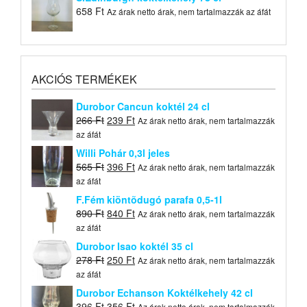
658
Ft
Az árak netto árak, nem tartalmazzák az áfát
AKCIÓS TERMÉKEK
Durobor Cancun koktél 24 cl
Original
Current
266
Ft
239
Ft
Az árak netto árak, nem tartalmazzák
price
price
az áfát
was:
is:
Willi Pohár 0,3l jeles
266 Ft.
239 Ft.
Original
Current
565
Ft
396
Ft
Az árak netto árak, nem tartalmazzák
price
price
az áfát
was:
is:
F.Fém kiöntõdugó parafa 0,5-1l
565 Ft.
396 Ft.
Original
Current
890
Ft
840
Ft
Az árak netto árak, nem tartalmazzák
price
price
az áfát
was:
is:
Durobor Isao koktél 35 cl
890 Ft.
840 Ft.
Original
Current
278
Ft
250
Ft
Az árak netto árak, nem tartalmazzák
price
price
az áfát
was:
is:
Durobor Echanson Koktélkehely 42 cl
278 Ft.
250 Ft.
Original
Current
396
Ft
356
Ft
Az árak netto árak, nem tartalmazzák