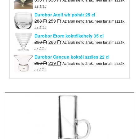
price
price
az áfát
was:
is:
Durobor Atoll wh pohár 25 cl
396 Ft.
356 Ft.
Original
Current
288
Ft
259
Ft
Az árak netto árak, nem tartalmazzák
price
price
az áfát
was:
is:
Durobor Etore koktélkehely 35 cl
288 Ft.
259 Ft.
Original
Current
298
Ft
268
Ft
Az árak netto árak, nem tartalmazzák
price
price
az áfát
was:
is:
Durobor Cancun koktél széles 22 cl
298 Ft.
268 Ft.
Original
Current
266
Ft
239
Ft
Az árak netto árak, nem tartalmazzák
price
price
az áfát
was:
is:
266 Ft.
239 Ft.