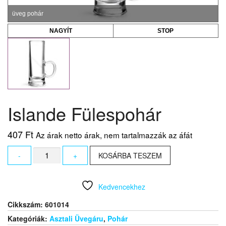
üveg pohár
NAGYÍT
STOP
Islande Fülespohár
407
Ft
Az árak netto árak, nem tartalmazzák az áfát
Islande
-
+
KOSÁRBA TESZEM
Fülespohár
mennyiség
Kedvencekhez
Cikkszám:
601014
Kategóriák:
Asztali Üvegáru
,
Pohár