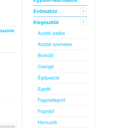
Evőeszköz
Kiegészitők
észitők
Asztali patika
Asztali szemetes
Borhűtő
Csengő
Égőpaszta
Egyéb
Fagyiadagoló
Fogvájó
Hamuzók