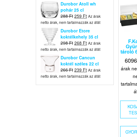
was:
is:
Durobor Atoll wh
396 Ft.
356 Ft.
pohár 25 cl
Original
Current
288
Ft
259
Ft
Az árak
price
price
netto árak, nem tartalmazzák az áfát
was:
is:
Durobor Etore
288 Ft.
259 Ft.
koktélkehely 35 cl
F.K
Original
Current
298
Ft
268
Ft
Az árak
Gyü
price
price
netto árak, nem tartalmazzák az áfát
tároló 
was:
is:
Durobor Cancun
609
298 Ft.
268 Ft.
koktél széles 22 cl
árak ne
Original
Current
266
Ft
239
Ft
Az árak
price
price
n
netto árak, nem tartalmazzák az áfát
was:
is:
tartalm
266 Ft.
239 Ft.
á
KOS
TE
GYOR