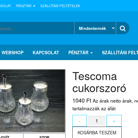
CSOLAT
PÉNZTÁR
SZÁLLÍTÁSI FELTÉTELEK
WEBSHOP
KAPCSOLAT
PÉNZTÁR
SZÁLLÍTÁSI FEL
Tescoma
cukorszoró
1040
Ft
Az árak netto árak, 
tartalmazzák az áfát
Tescoma
-
+
cukorszoró
mennyiség
KOSÁRBA TESZEM
AGYÍT
STOP