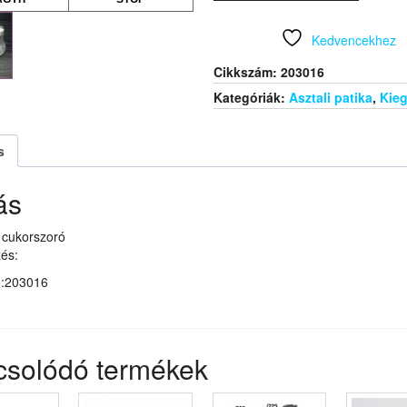
Kedvencekhez
Cikkszám:
203016
Kategóriák:
Asztali patika
,
Kieg
s
ás
cukorszoró
és:
m:203016
csolódó termékek