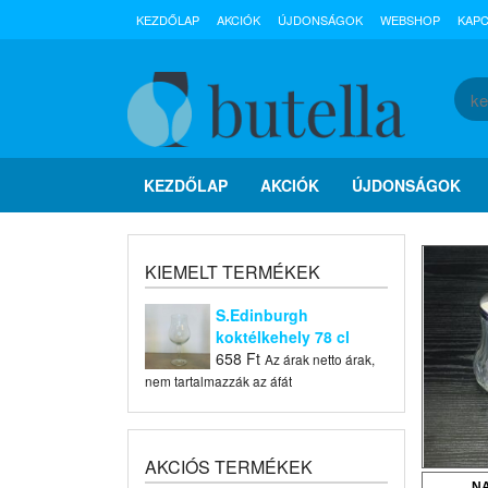
KEZDŐLAP
AKCIÓK
ÚJDONSÁGOK
WEBSHOP
KAP
KEZDŐLAP
AKCIÓK
ÚJDONSÁGOK
KIEMELT TERMÉKEK
S.Edinburgh
koktélkehely 78 cl
658
Ft
Az árak netto árak,
nem tartalmazzák az áfát
AKCIÓS TERMÉKEK
N