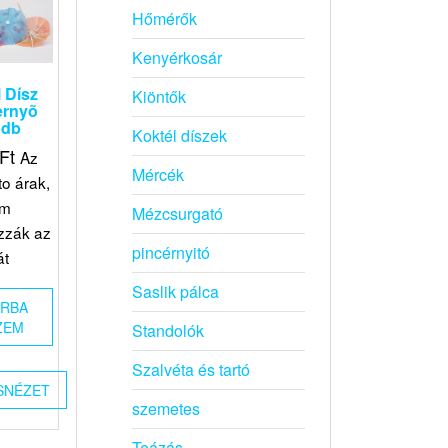
Hőmérők
Kenyérkosár
 Dísz
Kiöntők
ernyõ
 db
Koktél díszek
Ft
Az
Mércék
to árak,
em
Mézcsurgató
zzák az
pincérnyitó
át
Saslik pálca
ÁRBA
ZEM
Standolók
Szalvéta és tartó
SNÉZET
szemetes
Teázás