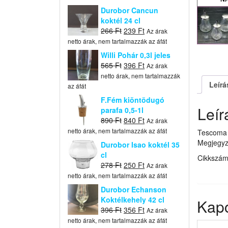
Durobor Cancun
koktél 24 cl
Original
Current
266
Ft
239
Ft
Az árak
price
price
netto árak, nem tartalmazzák az áfát
was:
is:
Willi Pohár 0,3l jeles
266 Ft.
239 Ft.
Original
Current
565
Ft
396
Ft
Az árak
price
price
netto árak, nem tartalmazzák
Leírá
was:
is:
az áfát
565 Ft.
396 Ft.
F.Fém kiöntõdugó
Leír
parafa 0,5-1l
Original
Current
890
Ft
840
Ft
Az árak
price
price
netto árak, nem tartalmazzák az áfát
Tescoma 
was:
is:
Megjegyz
Durobor Isao koktél 35
890 Ft.
840 Ft.
cl
Cikkszá
Original
Current
278
Ft
250
Ft
Az árak
price
price
netto árak, nem tartalmazzák az áfát
was:
is:
Durobor Echanson
278 Ft.
250 Ft.
Koktélkehely 42 cl
Kap
Original
Current
396
Ft
356
Ft
Az árak
price
price
netto árak, nem tartalmazzák az áfát