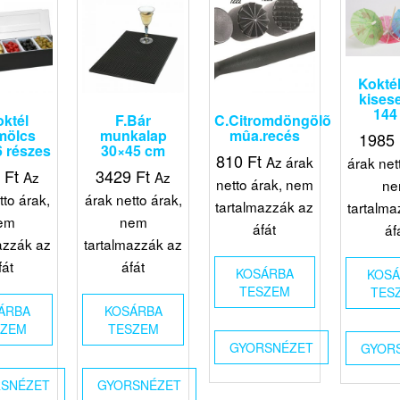
Koktél
kises
144
oktél
F.Bár
C.Citromdöngölõ
mölcs
munkalap
mûa.recés
1985
6 részes
30×45 cm
810
Ft
Az árak
árak net
6
Ft
3429
Ft
Az
Az
netto árak, nem
n
tto árak,
árak netto árak,
tartalmazzák az
tartalma
em
nem
áfát
áf
azzák az
tartalmazzák az
fát
áfát
KOSÁRBA
KOS
TESZEM
TES
ÁRBA
KOSÁRBA
SZEM
TESZEM
GYORSNÉZET
GYOR
SNÉZET
GYORSNÉZET