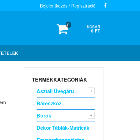
Bejelentkezés / Regisztráció
0
KOSÁR
0 FT
TÉTELEK
TERMÉKKATEGÓRIÁK
Asztali Üvegáru
nem
Báreszköz
Borok
Dekor Táblák-Matricák
Egyszerhasználatos