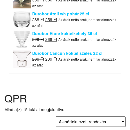
price
price
az áfát
was:
is:
Durobor Atoll wh pohár 25 cl
396 Ft.
356 Ft.
Original
Current
288
Ft
259
Ft
Az árak netto árak, nem tartalmazzák
price
price
az áfát
was:
is:
Durobor Etore koktélkehely 35 cl
288 Ft.
259 Ft.
Original
Current
298
Ft
268
Ft
Az árak netto árak, nem tartalmazzák
price
price
az áfát
was:
is:
Durobor Cancun koktél széles 22 cl
298 Ft.
268 Ft.
Original
Current
266
Ft
239
Ft
Az árak netto árak, nem tartalmazzák
price
price
az áfát
was:
is:
266 Ft.
239 Ft.
QPR
Mind a(z) 15 találat megjelenítve