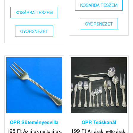
KOSÁRBA TESZEM
KOSÁRBA TESZEM
GYORSNÉZET
GYORSNÉZET
QPR Süteményesvilla
QPR Teáskanál
195
Ft
199
Ft
Az árak netto árak,
Az árak netto árak,