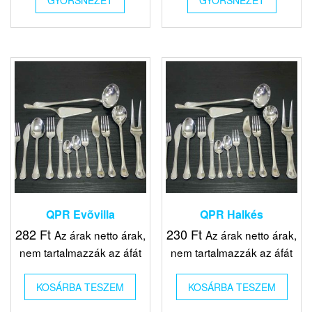
GYORSNÉZET
GYORSNÉZET
QPR Evõvilla
QPR Halkés
282
Ft
230
Ft
Az árak netto árak,
Az árak netto árak,
nem tartalmazzák az áfát
nem tartalmazzák az áfát
KOSÁRBA TESZEM
KOSÁRBA TESZEM