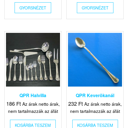
GYORSNÉZET
GYORSNÉZET
QPR Halvilla
QPR Keverõkanál
186
Ft
232
Ft
Az árak netto árak,
Az árak netto árak,
nem tartalmazzák az áfát
nem tartalmazzák az áfát
KOSÁRBA TESZEM
KOSÁRBA TESZEM