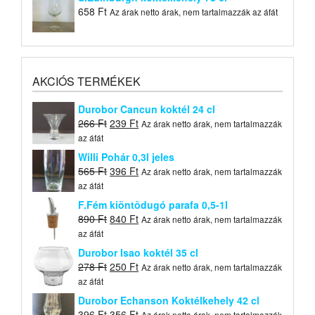
658
Ft
Az árak netto árak, nem tartalmazzák az áfát
AKCIÓS TERMÉKEK
Durobor Cancun koktél 24 cl
Original
Current
266
Ft
239
Ft
Az árak netto árak, nem tartalmazzák
price
price
az áfát
was:
is:
Willi Pohár 0,3l jeles
266 Ft.
239 Ft.
Original
Current
565
Ft
396
Ft
Az árak netto árak, nem tartalmazzák
price
price
az áfát
was:
is:
F.Fém kiöntõdugó parafa 0,5-1l
565 Ft.
396 Ft.
Original
Current
890
Ft
840
Ft
Az árak netto árak, nem tartalmazzák
price
price
az áfát
was:
is:
Durobor Isao koktél 35 cl
890 Ft.
840 Ft.
Original
Current
278
Ft
250
Ft
Az árak netto árak, nem tartalmazzák
price
price
az áfát
was:
is:
Durobor Echanson Koktélkehely 42 cl
278 Ft.
250 Ft.
Original
Current
396
Ft
356
Ft
Az árak netto árak, nem tartalmazzák