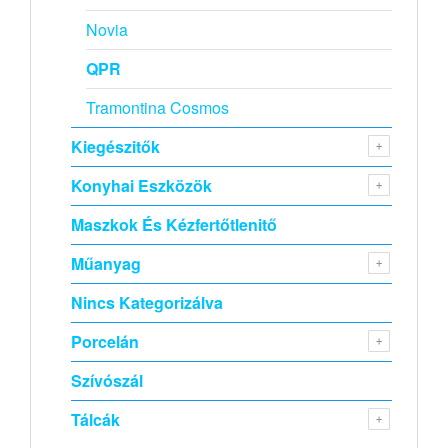
Novia
QPR
Tramontina Cosmos
Kiegészitők
Konyhai Eszközök
Maszkok És Kézfertőtlenitő
Műanyag
Nincs Kategorizálva
Porcelán
Szívószál
Tálcák