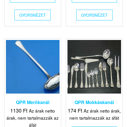
GYORSNÉZET
GYORSNÉZET
QPR Merõkanál
QPR Mokkáskanál
1130
Ft
174
Ft
Az árak netto
Az árak netto árak,
árak, nem tartalmazzák az
nem tartalmazzák az áfát
áfát