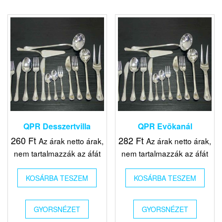
QPR Desszertvilla
QPR Evõkanál
260
Ft
282
Ft
Az árak netto árak,
Az árak netto árak,
nem tartalmazzák az áfát
nem tartalmazzák az áfát
KOSÁRBA TESZEM
KOSÁRBA TESZEM
GYORSNÉZET
GYORSNÉZET