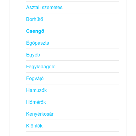
Asztali szemetes
Borhűtő
Csengő
Égőpaszta
Egyéb
Fagyiadagoló
Fogvájó
Hamuzók
Hőmérők
Kenyérkosár
Kiöntők