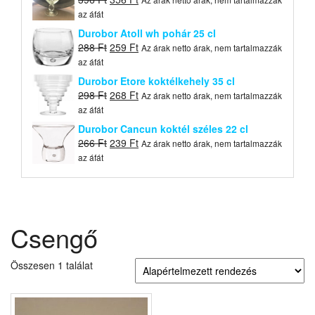
price
price
az áfát
was:
is:
Durobor Atoll wh pohár 25 cl
396 Ft.
356 Ft.
Original
Current
288
Ft
259
Ft
Az árak netto árak, nem tartalmazzák
price
price
az áfát
was:
is:
Durobor Etore koktélkehely 35 cl
288 Ft.
259 Ft.
Original
Current
298
Ft
268
Ft
Az árak netto árak, nem tartalmazzák
price
price
az áfát
was:
is:
Durobor Cancun koktél széles 22 cl
298 Ft.
268 Ft.
Original
Current
266
Ft
239
Ft
Az árak netto árak, nem tartalmazzák
price
price
az áfát
was:
is:
266 Ft.
239 Ft.
Csengő
Összesen 1 találat