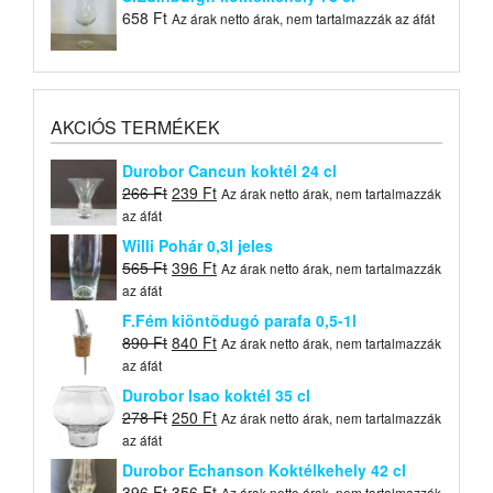
658
Ft
Az árak netto árak, nem tartalmazzák az áfát
AKCIÓS TERMÉKEK
Durobor Cancun koktél 24 cl
Original
Current
266
Ft
239
Ft
Az árak netto árak, nem tartalmazzák
price
price
az áfát
was:
is:
Willi Pohár 0,3l jeles
266 Ft.
239 Ft.
Original
Current
565
Ft
396
Ft
Az árak netto árak, nem tartalmazzák
price
price
az áfát
was:
is:
F.Fém kiöntõdugó parafa 0,5-1l
565 Ft.
396 Ft.
Original
Current
890
Ft
840
Ft
Az árak netto árak, nem tartalmazzák
price
price
az áfát
was:
is:
Durobor Isao koktél 35 cl
890 Ft.
840 Ft.
Original
Current
278
Ft
250
Ft
Az árak netto árak, nem tartalmazzák
price
price
az áfát
was:
is:
Durobor Echanson Koktélkehely 42 cl
278 Ft.
250 Ft.
Original
Current
396
Ft
356
Ft
Az árak netto árak, nem tartalmazzák