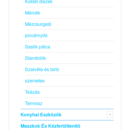
Koktél díszek
Mércék
Mézcsurgató
pincérnyitó
Saslik pálca
Standolók
Szalvéta és tartó
szemetes
Teázás
Termosz
Konyhai Eszközök
Maszkok És Kézfertőtlenitő