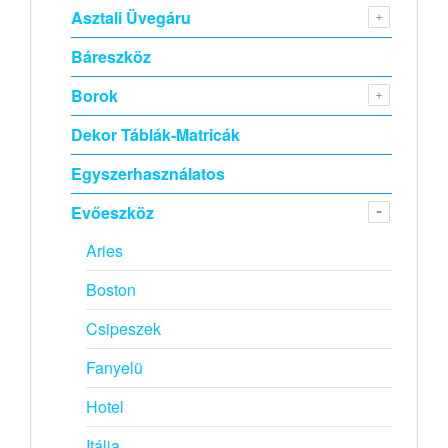
Asztali Üvegáru
Báreszköz
Borok
Dekor Táblák-Matricák
Egyszerhasználatos
Evőeszköz
Aries
Boston
Csipeszek
Fanyelü
Hotel
Itália