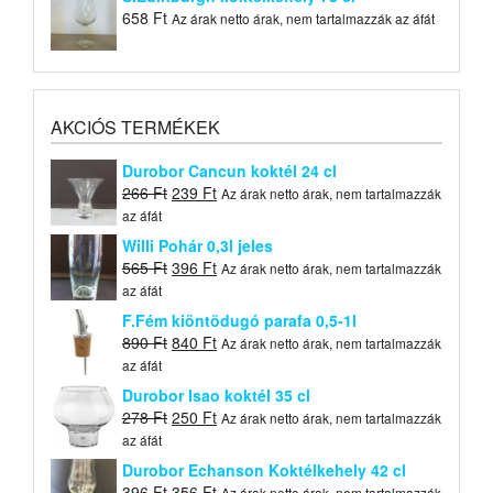
658
Ft
Az árak netto árak, nem tartalmazzák az áfát
AKCIÓS TERMÉKEK
Durobor Cancun koktél 24 cl
Original
Current
266
Ft
239
Ft
Az árak netto árak, nem tartalmazzák
price
price
az áfát
was:
is:
Willi Pohár 0,3l jeles
266 Ft.
239 Ft.
Original
Current
565
Ft
396
Ft
Az árak netto árak, nem tartalmazzák
price
price
az áfát
was:
is:
F.Fém kiöntõdugó parafa 0,5-1l
565 Ft.
396 Ft.
Original
Current
890
Ft
840
Ft
Az árak netto árak, nem tartalmazzák
price
price
az áfát
was:
is:
Durobor Isao koktél 35 cl
890 Ft.
840 Ft.
Original
Current
278
Ft
250
Ft
Az árak netto árak, nem tartalmazzák
price
price
az áfát
was:
is:
Durobor Echanson Koktélkehely 42 cl
278 Ft.
250 Ft.
Original
Current
396
Ft
356
Ft
Az árak netto árak, nem tartalmazzák