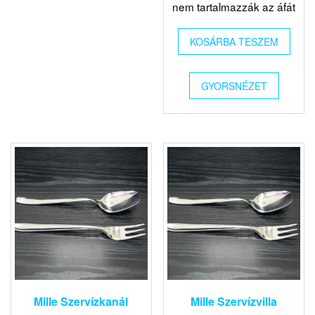
nem tartalmazzák az áfát
KOSÁRBA TESZEM
GYORSNÉZET
Mille Szervízkanál
Mille Szervízvilla