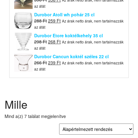
price
price
az áfát
was:
is:
Durobor Atoll wh pohár 25 cl
396 Ft.
356 Ft.
Original
Current
288
Ft
259
Ft
Az árak netto árak, nem tartalmazzák
price
price
az áfát
was:
is:
Durobor Etore koktélkehely 35 cl
288 Ft.
259 Ft.
Original
Current
298
Ft
268
Ft
Az árak netto árak, nem tartalmazzák
price
price
az áfát
was:
is:
Durobor Cancun koktél széles 22 cl
298 Ft.
268 Ft.
Original
Current
266
Ft
239
Ft
Az árak netto árak, nem tartalmazzák
price
price
az áfát
was:
is:
266 Ft.
239 Ft.
Mille
Mind a(z) 7 találat megjelenítve