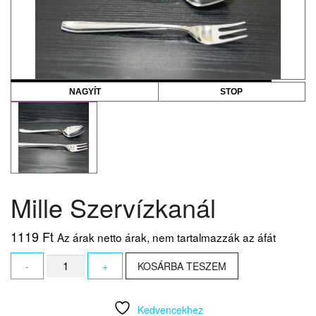
NAGYÍT
STOP
Mille Szervízkanál
1119
Ft
Az árak netto árak, nem tartalmazzák az áfát
Mille
-
+
KOSÁRBA TESZEM
Szervízkanál
mennyiség
Kedvencekhez