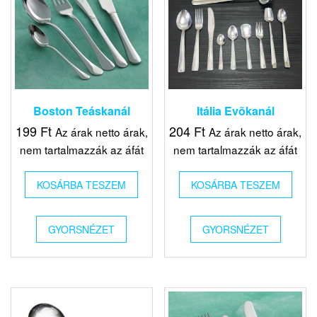
Boston Teáskanál
Itália Evõkanál
199
Ft
204
Ft
Az árak netto árak,
Az árak netto árak,
nem tartalmazzák az áfát
nem tartalmazzák az áfát
KOSÁRBA TESZEM
KOSÁRBA TESZEM
GYORSNÉZET
GYORSNÉZET