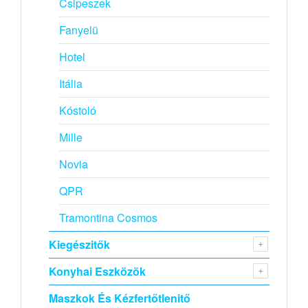
Csipeszek
Fanyelü
Hotel
Itália
Kóstoló
Mille
Novia
QPR
Tramontina Cosmos
Kiegészitők
Konyhai Eszközök
Maszkok És Kézfertőtlenitő