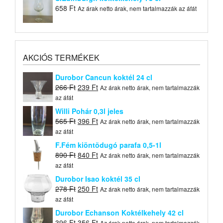
658
Ft
Az árak netto árak, nem tartalmazzák az áfát
AKCIÓS TERMÉKEK
Durobor Cancun koktél 24 cl
Original
Current
266
Ft
239
Ft
Az árak netto árak, nem tartalmazzák
price
price
az áfát
was:
is:
Willi Pohár 0,3l jeles
266 Ft.
239 Ft.
Original
Current
565
Ft
396
Ft
Az árak netto árak, nem tartalmazzák
price
price
az áfát
was:
is:
F.Fém kiöntõdugó parafa 0,5-1l
565 Ft.
396 Ft.
Original
Current
890
Ft
840
Ft
Az árak netto árak, nem tartalmazzák
price
price
az áfát
was:
is:
Durobor Isao koktél 35 cl
890 Ft.
840 Ft.
Original
Current
278
Ft
250
Ft
Az árak netto árak, nem tartalmazzák
price
price
az áfát
was:
is:
Durobor Echanson Koktélkehely 42 cl
278 Ft.
250 Ft.
Original
Current
396
Ft
356
Ft
Az árak netto árak, nem tartalmazzák