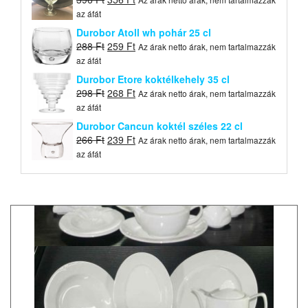
price
price
az áfát
was:
is:
Durobor Atoll wh pohár 25 cl
396 Ft.
356 Ft.
Original
Current
288
Ft
259
Ft
Az árak netto árak, nem tartalmazzák
price
price
az áfát
was:
is:
Durobor Etore koktélkehely 35 cl
288 Ft.
259 Ft.
Original
Current
298
Ft
268
Ft
Az árak netto árak, nem tartalmazzák
price
price
az áfát
was:
is:
Durobor Cancun koktél széles 22 cl
298 Ft.
268 Ft.
Original
Current
266
Ft
239
Ft
Az árak netto árak, nem tartalmazzák
price
price
az áfát
was:
is:
266 Ft.
239 Ft.