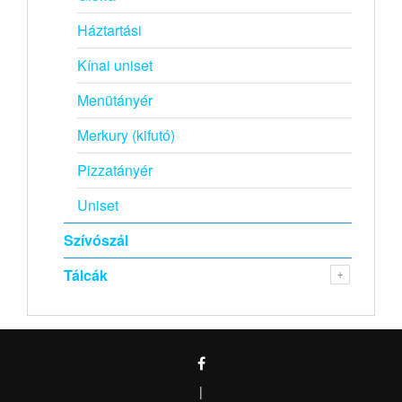
Háztartási
Kínai uniset
Menütányér
Merkury (kifutó)
Pizzatányér
Uniset
Szívószál
Tálcák
|