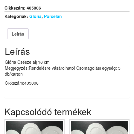
mennyiség
Cikkszám:
405006
Kategóriák:
Glória
,
Porcelán
Leírás
Leírás
Glória Csésze alj 16 cm
Megjegyzés:Rendelésre vásárolható! Csomagolási egység: 5
db/karton
Cikkszám:405006
Kapcsolódó termékek