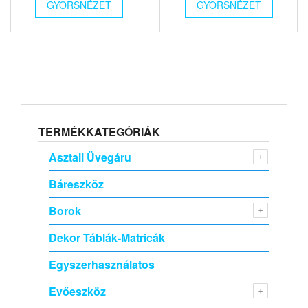
GYORSNÉZET
GYORSNÉZET
TERMÉKKATEGÓRIÁK
Asztali Üvegáru
Báreszköz
Borok
Dekor Táblák-Matricák
Egyszerhasználatos
Evőeszköz