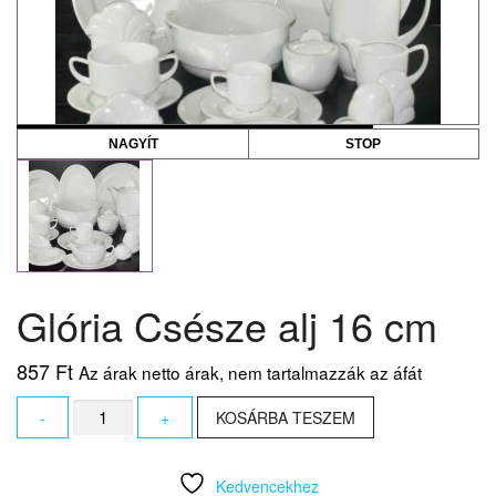
NAGYÍT
STOP
Glória Csésze alj 16 cm
857
Ft
Az árak netto árak, nem tartalmazzák az áfát
Glória
-
+
KOSÁRBA TESZEM
Csésze
alj
16
Kedvencekhez
cm