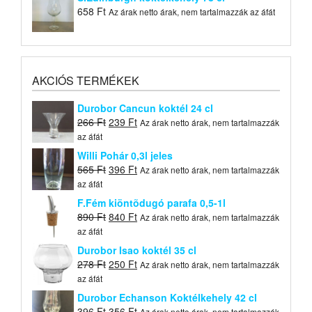
658
Ft
Az árak netto árak, nem tartalmazzák az áfát
AKCIÓS TERMÉKEK
Durobor Cancun koktél 24 cl
Original
Current
266
Ft
239
Ft
Az árak netto árak, nem tartalmazzák
price
price
az áfát
was:
is:
Willi Pohár 0,3l jeles
266 Ft.
239 Ft.
Original
Current
565
Ft
396
Ft
Az árak netto árak, nem tartalmazzák
price
price
az áfát
was:
is:
F.Fém kiöntõdugó parafa 0,5-1l
565 Ft.
396 Ft.
Original
Current
890
Ft
840
Ft
Az árak netto árak, nem tartalmazzák
price
price
az áfát
was:
is:
Durobor Isao koktél 35 cl
890 Ft.
840 Ft.
Original
Current
278
Ft
250
Ft
Az árak netto árak, nem tartalmazzák
price
price
az áfát
was:
is:
Durobor Echanson Koktélkehely 42 cl
278 Ft.
250 Ft.
Original
Current
396
Ft
356
Ft
Az árak netto árak, nem tartalmazzák