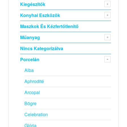
Kiegészitők
Konyhai Eszközök
Maszkok És Kézfertőtlenitő
Műanyag
Nincs Kategorizálva
Porcelán
Alba
Aphrodité
Arcopal
Bögre
Celebration
Glória