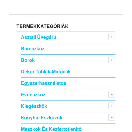
TERMÉKKATEGÓRIÁK
Asztali Üvegáru
Báreszköz
Borok
Dekor Táblák-Matricák
Egyszerhasználatos
Evőeszköz
Kiegészitők
Konyhai Eszközök
Maszkok És Kézfertőtlenitő