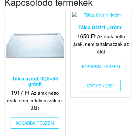
Kapcsolódó termékek
Tálca GN1/1 „króm”
1650
Ft
Az árak netto
árak, nem tartalmazzák az
áfát
KOSÁRBA TESZEM
Tálca szögl. 32,5×53
gránit
GYORSNÉZET
1917
Ft
Az árak netto
árak, nem tartalmazzák az
áfát
KOSÁRBA TESZEM