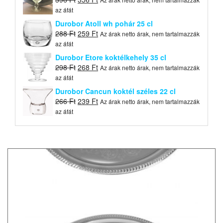
price
price
az áfát
was:
is:
Durobor Atoll wh pohár 25 cl
396 Ft.
356 Ft.
Original
Current
288
Ft
259
Ft
Az árak netto árak, nem tartalmazzák
price
price
az áfát
was:
is:
Durobor Etore koktélkehely 35 cl
288 Ft.
259 Ft.
Original
Current
298
Ft
268
Ft
Az árak netto árak, nem tartalmazzák
price
price
az áfát
was:
is:
Durobor Cancun koktél széles 22 cl
298 Ft.
268 Ft.
Original
Current
266
Ft
239
Ft
Az árak netto árak, nem tartalmazzák
price
price
az áfát
was:
is:
266 Ft.
239 Ft.