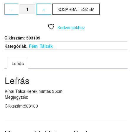
Kínai
-
+
KOSÁRBA TESZEM
Tálca
Kerek
mintás
Kedvencekhez
35cm
mennyiség
Cikkszám:
503109
Kategóriák:
Fém
,
Tálcák
Leírás
Leírás
Kínai Tálca Kerek mintás 35cm
Megjegyzés:
Cikkszám:503109