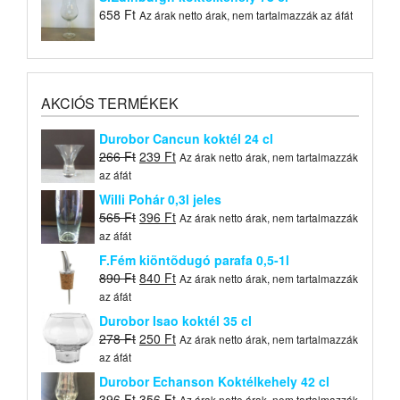
658
Ft
Az árak netto árak, nem tartalmazzák az áfát
AKCIÓS TERMÉKEK
Durobor Cancun koktél 24 cl
Original
Current
266
Ft
239
Ft
Az árak netto árak, nem tartalmazzák
price
price
az áfát
was:
is:
Willi Pohár 0,3l jeles
266 Ft.
239 Ft.
Original
Current
565
Ft
396
Ft
Az árak netto árak, nem tartalmazzák
price
price
az áfát
was:
is:
F.Fém kiöntõdugó parafa 0,5-1l
565 Ft.
396 Ft.
Original
Current
890
Ft
840
Ft
Az árak netto árak, nem tartalmazzák
price
price
az áfát
was:
is:
Durobor Isao koktél 35 cl
890 Ft.
840 Ft.
Original
Current
278
Ft
250
Ft
Az árak netto árak, nem tartalmazzák
price
price
az áfát
was:
is:
Durobor Echanson Koktélkehely 42 cl
278 Ft.
250 Ft.
Original
Current
396
Ft
356
Ft
Az árak netto árak, nem tartalmazzák