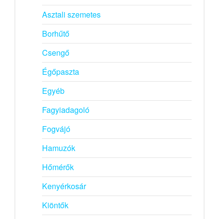
Asztali szemetes
Borhűtő
Csengő
Égőpaszta
Egyéb
Fagyiadagoló
Fogvájó
Hamuzók
Hőmérők
Kenyérkosár
Kiöntők