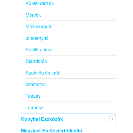
Koktél díszek
Mércék
Mézcsurgató
pincérnyitó
Saslik pálca
Standolók
Szalvéta és tartó
szemetes
Teázás
Termosz
Konyhai Eszközök
Maszkok És Kézfertőtlenitő