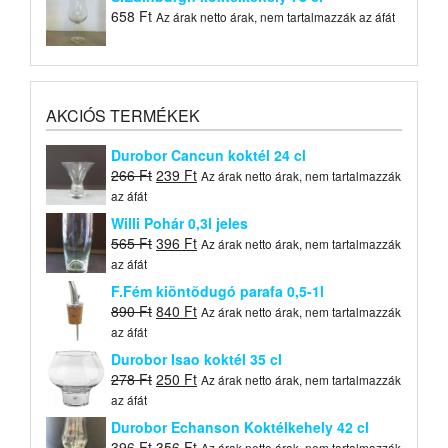
658
Ft
Az árak netto árak, nem tartalmazzák az áfát
AKCIÓS TERMÉKEK
Durobor Cancun koktél 24 cl
Original
Current
266
Ft
239
Ft
Az árak netto árak, nem tartalmazzák
price
price
az áfát
was:
is:
Willi Pohár 0,3l jeles
266 Ft.
239 Ft.
Original
Current
565
Ft
396
Ft
Az árak netto árak, nem tartalmazzák
price
price
az áfát
was:
is:
F.Fém kiöntõdugó parafa 0,5-1l
565 Ft.
396 Ft.
Original
Current
890
Ft
840
Ft
Az árak netto árak, nem tartalmazzák
price
price
az áfát
was:
is:
Durobor Isao koktél 35 cl
890 Ft.
840 Ft.
Original
Current
278
Ft
250
Ft
Az árak netto árak, nem tartalmazzák
price
price
az áfát
was:
is:
Durobor Echanson Koktélkehely 42 cl
278 Ft.
250 Ft.
Original
Current
396
Ft
356
Ft
Az árak netto árak, nem tartalmazzák