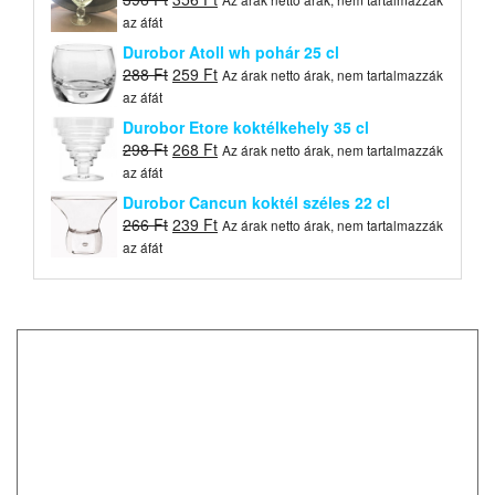
price
price
az áfát
was:
is:
Durobor Atoll wh pohár 25 cl
396 Ft.
356 Ft.
Original
Current
288
Ft
259
Ft
Az árak netto árak, nem tartalmazzák
price
price
az áfát
was:
is:
Durobor Etore koktélkehely 35 cl
288 Ft.
259 Ft.
Original
Current
298
Ft
268
Ft
Az árak netto árak, nem tartalmazzák
price
price
az áfát
was:
is:
Durobor Cancun koktél széles 22 cl
298 Ft.
268 Ft.
Original
Current
266
Ft
239
Ft
Az árak netto árak, nem tartalmazzák
price
price
az áfát
was:
is:
266 Ft.
239 Ft.