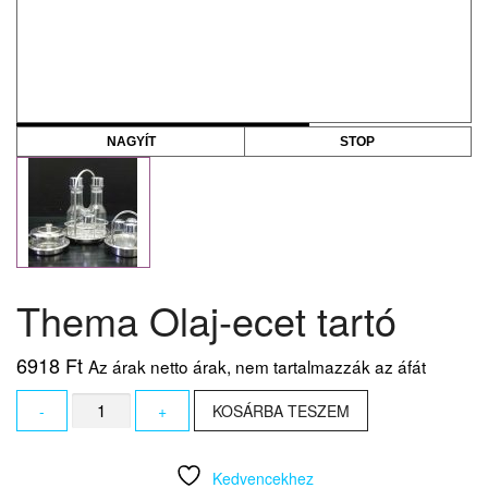
NAGYÍT
STOP
Thema Olaj-ecet tartó
6918
Ft
Az árak netto árak, nem tartalmazzák az áfát
Thema
-
+
KOSÁRBA TESZEM
Olaj-
ecet
tartó
Kedvencekhez
mennyiség