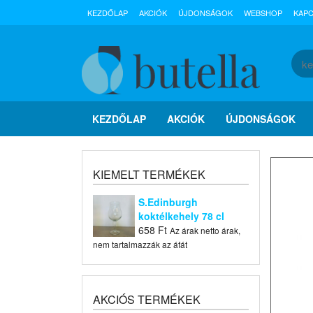
KEZDŐLAP
AKCIÓK
ÚJDONSÁGOK
WEBSHOP
KAP
KEZDŐLAP
AKCIÓK
ÚJDONSÁGOK
KIEMELT TERMÉKEK
S.Edinburgh
koktélkehely 78 cl
658
Ft
Az árak netto árak,
nem tartalmazzák az áfát
AKCIÓS TERMÉKEK