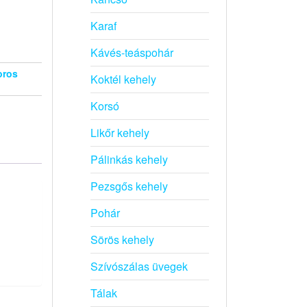
Karaf
Kávés-teáspohár
oros
Koktél kehely
Korsó
Likőr kehely
Pálinkás kehely
Pezsgős kehely
Pohár
Sörös kehely
Szívószálas üvegek
Tálak