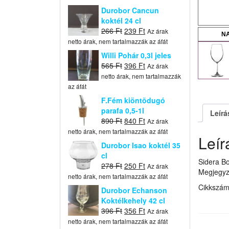
Durobor Cancun
koktél 24 cl
Original
Current
266
Ft
239
Ft
Az árak
N
price
price
netto árak, nem tartalmazzák az áfát
was:
is:
Willi Pohár 0,3l jeles
266 Ft.
239 Ft.
Original
Current
565
Ft
396
Ft
Az árak
price
price
netto árak, nem tartalmazzák
was:
is:
az áfát
565 Ft.
396 Ft.
F.Fém kiöntõdugó
parafa 0,5-1l
Leírá
Original
Current
890
Ft
840
Ft
Az árak
price
price
netto árak, nem tartalmazzák az áfát
Leír
was:
is:
Durobor Isao koktél 35
890 Ft.
840 Ft.
cl
Sidera B
Original
Current
278
Ft
250
Ft
Az árak
Megjegyz
price
price
netto árak, nem tartalmazzák az áfát
was:
is:
Cikkszá
Durobor Echanson
278 Ft.
250 Ft.
Koktélkehely 42 cl
Original
Current
396
Ft
356
Ft
Az árak
price
price
netto árak, nem tartalmazzák az áfát