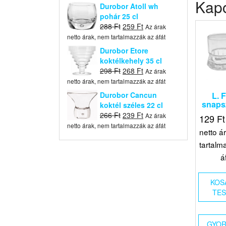
Kap
was:
is:
Durobor Atoll wh
396 Ft.
356 Ft.
pohár 25 cl
Original
Current
288
Ft
259
Ft
Az árak
price
price
netto árak, nem tartalmazzák az áfát
was:
is:
Durobor Etore
288 Ft.
259 Ft.
koktélkehely 35 cl
Original
Current
298
Ft
268
Ft
Az árak
price
price
netto árak, nem tartalmazzák az áfát
was:
is:
Durobor Cancun
L. 
298 Ft.
268 Ft.
snaps
koktél széles 22 cl
Original
Current
266
Ft
239
Ft
Az árak
129
Ft
price
price
netto árak, nem tartalmazzák az áfát
netto á
was:
is:
tartalm
266 Ft.
239 Ft.
á
KOS
TE
GYOR