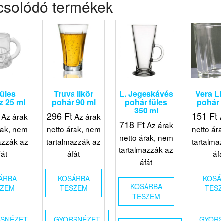
csolódó termékek
Füles
Truva likõr
L. Jegeskávés
Vera L
z 25 ml
pohár 90 ml
pohár füles
pohár 
350 ml
296
Ft
151
Ft
Az árak
Az árak
718
Ft
Az árak
rak, nem
netto árak, nem
netto ár
netto árak, nem
azzák az
tartalmazzák az
tartalma
tartalmazzák az
fát
áfát
áf
áfát
ÁRBA
KOSÁRBA
KOS
KOSÁRBA
SZEM
TESZEM
TES
TESZEM
SNÉZET
GYORSNÉZET
GYOR