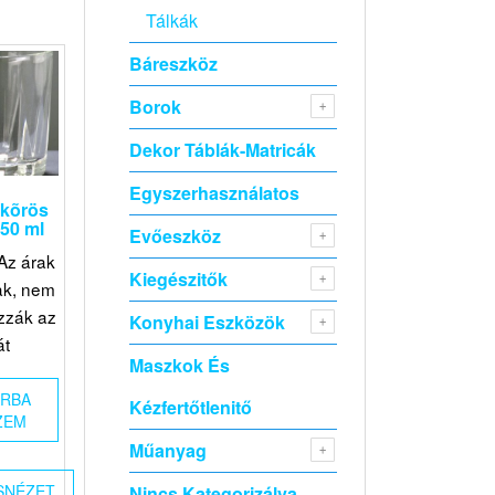
Tálkák
Báreszköz
Borok
Dekor Táblák-Matricák
Egyszerhasználatos
ikõrös
50 ml
Evőeszköz
Az árak
Kiegészitők
ak, nem
zzák az
Konyhai Eszközök
át
Maszkok És
ÁRBA
Kézfertőtlenitő
ZEM
Műanyag
SNÉZET
Nincs Kategorizálva