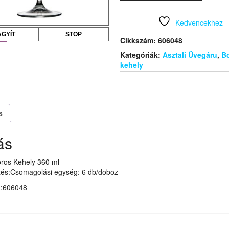
ml
mennyiség
Kedvencekhez
AGYÍT
STOP
Cikkszám:
606048
Kategóriák:
Asztali Üvegáru
,
B
kehely
s
ás
oros Kehely 360 ml
és:Csomagolási egység: 6 db/doboz
m:606048