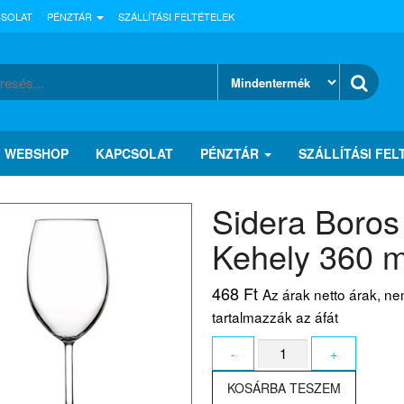
CSOLAT
PÉNZTÁR
SZÁLLÍTÁSI FELTÉTELEK
WEBSHOP
KAPCSOLAT
PÉNZTÁR
SZÁLLÍTÁSI FEL
Sidera Boros
Kehely 360 m
468
Ft
Az árak netto árak, n
tartalmazzák az áfát
Sidera
-
+
Boros
Kehely
KOSÁRBA TESZEM
360