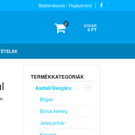
Bejelentkezés / Regisztráció
0
KOSÁR
0 FT
TÉTELEK
TERMÉKKATEGÓRIÁK
l
Asztali Üvegáru
em
Bögre
Boros kehely
Jeles pohár
Kancsó