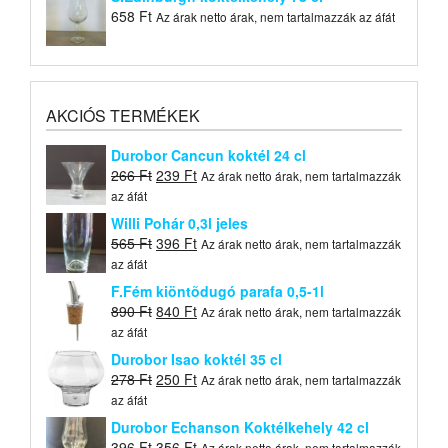
658
Ft
Az árak netto árak, nem tartalmazzák az áfát
AKCIÓS TERMÉKEK
Durobor Cancun koktél 24 cl
Original
Current
266
Ft
239
Ft
Az árak netto árak, nem tartalmazzák
price
price
az áfát
was:
is:
Willi Pohár 0,3l jeles
266 Ft.
239 Ft.
Original
Current
565
Ft
396
Ft
Az árak netto árak, nem tartalmazzák
price
price
az áfát
was:
is:
F.Fém kiöntõdugó parafa 0,5-1l
565 Ft.
396 Ft.
Original
Current
890
Ft
840
Ft
Az árak netto árak, nem tartalmazzák
price
price
az áfát
was:
is:
Durobor Isao koktél 35 cl
890 Ft.
840 Ft.
Original
Current
278
Ft
250
Ft
Az árak netto árak, nem tartalmazzák
price
price
az áfát
was:
is:
Durobor Echanson Koktélkehely 42 cl
278 Ft.
250 Ft.
Original
Current
396
Ft
356
Ft
Az árak netto árak, nem tartalmazzák