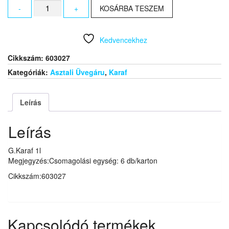
G.Karaf
-
+
KOSÁRBA TESZEM
1l
mennyiség
Kedvencekhez
Cikkszám:
603027
Kategóriák:
Asztali Üvegáru
,
Karaf
Leírás
Leírás
G.Karaf 1l
Megjegyzés:Csomagolási egység: 6 db/karton
Cikkszám:603027
Kapcsolódó termékek