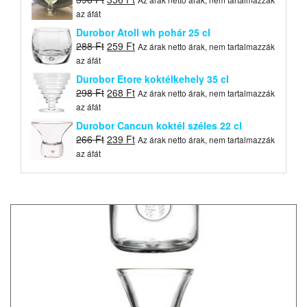
price
price
az áfát
was:
is:
Durobor Atoll wh pohár 25 cl
396 Ft.
356 Ft.
Original
Current
288
Ft
259
Ft
Az árak netto árak, nem tartalmazzák
price
price
az áfát
was:
is:
Durobor Etore koktélkehely 35 cl
288 Ft.
259 Ft.
Original
Current
298
Ft
268
Ft
Az árak netto árak, nem tartalmazzák
price
price
az áfát
was:
is:
Durobor Cancun koktél széles 22 cl
298 Ft.
268 Ft.
Original
Current
266
Ft
239
Ft
Az árak netto árak, nem tartalmazzák
price
price
az áfát
was:
is:
266 Ft.
239 Ft.