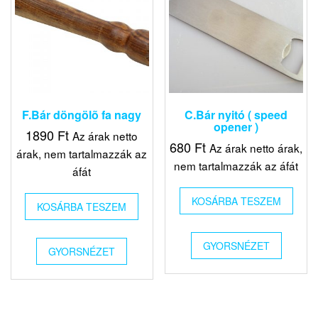
F.Bár döngölõ fa nagy
C.Bár nyitó ( speed
opener )
1890
Ft
Az árak netto
680
Ft
Az árak netto árak,
árak, nem tartalmazzák az
nem tartalmazzák az áfát
áfát
KOSÁRBA TESZEM
KOSÁRBA TESZEM
GYORSNÉZET
GYORSNÉZET