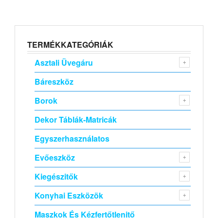
TERMÉKKATEGÓRIÁK
Asztali Üvegáru
Báreszköz
Borok
Dekor Táblák-Matricák
Egyszerhasználatos
Evőeszköz
Kiegészitők
Konyhai Eszközök
Maszkok És Kézfertőtlenitő