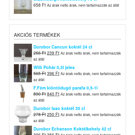
658
Ft
Az árak netto árak, nem tartalmazzák az áfát
AKCIÓS TERMÉKEK
Durobor Cancun koktél 24 cl
Original
Current
266
Ft
239
Ft
Az árak netto árak, nem tartalmazzák
price
price
az áfát
was:
is:
Willi Pohár 0,3l jeles
266 Ft.
239 Ft.
Original
Current
565
Ft
396
Ft
Az árak netto árak, nem tartalmazzák
price
price
az áfát
was:
is:
F.Fém kiöntõdugó parafa 0,5-1l
565 Ft.
396 Ft.
Original
Current
890
Ft
840
Ft
Az árak netto árak, nem tartalmazzák
price
price
az áfát
was:
is:
Durobor Isao koktél 35 cl
890 Ft.
840 Ft.
Original
Current
278
Ft
250
Ft
Az árak netto árak, nem tartalmazzák
price
price
az áfát
was:
is:
Durobor Echanson Koktélkehely 42 cl
278 Ft.
250 Ft.
Original
Current
396
Ft
356
Ft
Az árak netto árak, nem tartalmazzák