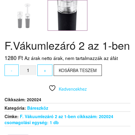
F.Vákumlezáró 2 az 1-ben
1280
Ft
Az árak netto árak, nem tartalmazzák az áfát
F.Vákumlezáró
-
+
KOSÁRBA TESZEM
2
az
1-
Kedvencekhez
ben
mennyiség
Cikkszám:
202024
Kategória:
Báreszköz
Címke:
F. Vákuumlezáró 2 az 1-ben cikkszám: 202024
csomagolási egység: 1 db