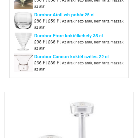
price
price
az áfát
was:
is:
Durobor Atoll wh pohár 25 cl
396 Ft.
356 Ft.
Original
Current
288
Ft
259
Ft
Az árak netto árak, nem tartalmazzák
price
price
az áfát
was:
is:
Durobor Etore koktélkehely 35 cl
288 Ft.
259 Ft.
Original
Current
298
Ft
268
Ft
Az árak netto árak, nem tartalmazzák
price
price
az áfát
was:
is:
Durobor Cancun koktél széles 22 cl
298 Ft.
268 Ft.
Original
Current
266
Ft
239
Ft
Az árak netto árak, nem tartalmazzák
price
price
az áfát
was:
is:
266 Ft.
239 Ft.