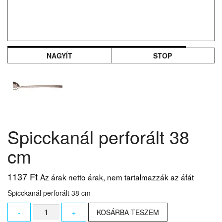
NAGYÍT
STOP
Spicckanál perforált 38
cm
1137
Ft
Az árak netto árak, nem tartalmazzák az áfát
Spicckanál perforált 38 cm
Spicckanál
-
+
KOSÁRBA TESZEM
perforált