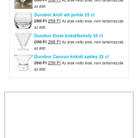
price
price
az áfát
was:
is:
Durobor Atoll wh pohár 25 cl
396 Ft.
356 Ft.
Original
Current
288
Ft
259
Ft
Az árak netto árak, nem tartalmazzák
price
price
az áfát
was:
is:
Durobor Etore koktélkehely 35 cl
288 Ft.
259 Ft.
Original
Current
298
Ft
268
Ft
Az árak netto árak, nem tartalmazzák
price
price
az áfát
was:
is:
Durobor Cancun koktél széles 22 cl
298 Ft.
268 Ft.
Original
Current
266
Ft
239
Ft
Az árak netto árak, nem tartalmazzák
price
price
az áfát
was:
is:
266 Ft.
239 Ft.