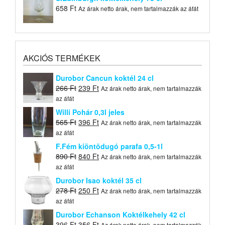
658
Ft
Az árak netto árak, nem tartalmazzák az áfát
AKCIÓS TERMÉKEK
Durobor Cancun koktél 24 cl
Original
Current
266
Ft
239
Ft
Az árak netto árak, nem tartalmazzák
price
price
az áfát
was:
is:
Willi Pohár 0,3l jeles
266 Ft.
239 Ft.
Original
Current
565
Ft
396
Ft
Az árak netto árak, nem tartalmazzák
price
price
az áfát
was:
is:
F.Fém kiöntõdugó parafa 0,5-1l
565 Ft.
396 Ft.
Original
Current
890
Ft
840
Ft
Az árak netto árak, nem tartalmazzák
price
price
az áfát
was:
is:
Durobor Isao koktél 35 cl
890 Ft.
840 Ft.
Original
Current
278
Ft
250
Ft
Az árak netto árak, nem tartalmazzák
price
price
az áfát
was:
is:
Durobor Echanson Koktélkehely 42 cl
278 Ft.
250 Ft.
Original
Current
396
Ft
356
Ft
Az árak netto árak, nem tartalmazzák