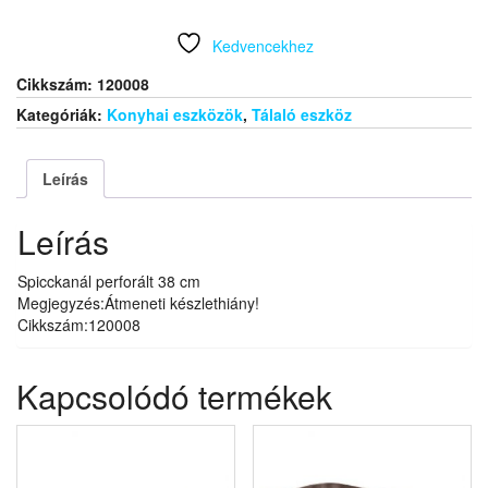
38
cm
Kedvencekhez
mennyiség
Cikkszám:
120008
Kategóriák:
Konyhai eszközök
,
Tálaló eszköz
Leírás
Leírás
Spicckanál perforált 38 cm
Megjegyzés:Átmeneti készlethiány!
Cikkszám:120008
Kapcsolódó termékek