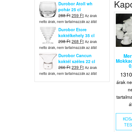
Kap
was:
is:
Durobor Atoll wh
396 Ft.
356 Ft.
pohár 25 cl
Original
Current
288
Ft
259
Ft
Az árak
price
price
netto árak, nem tartalmazzák az áfát
was:
is:
Durobor Etore
288 Ft.
259 Ft.
koktélkehely 35 cl
Original
Current
298
Ft
268
Ft
Az árak
price
price
netto árak, nem tartalmazzák az áfát
was:
is:
Durobor Cancun
Mer
298 Ft.
268 Ft.
Mokkac
koktél széles 22 cl
0
Original
Current
266
Ft
239
Ft
Az árak
price
price
131
netto árak, nem tartalmazzák az áfát
was:
is:
árak ne
266 Ft.
239 Ft.
n
tartalm
á
KOS
TE