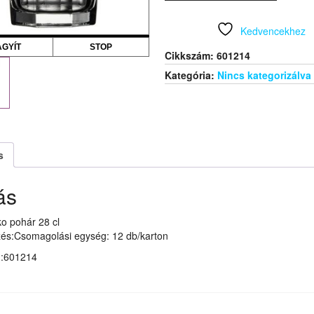
mennyiség
Kedvencekhez
AGYÍT
STOP
Cikkszám:
601214
Kategória:
Nincs kategorizálva
s
ás
o pohár 28 cl
és:Csomagolási egység: 12 db/karton
m:601214