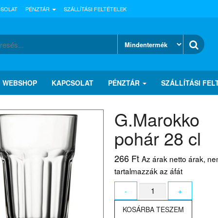
CSOLAT
PÉNZTÁR
SZÁLLÍTÁSI FELTÉTELEK
WEBSHOP
KAPCSOLAT
PÉNZTÁR
SZÁLLÍTÁSI FEL
G.Marokko
pohár 28 cl
266
Ft
Az árak netto árak, n
tartalmazzák az áfát
G.Marokko
-
+
pohár
28
KOSÁRBA TESZEM
cl