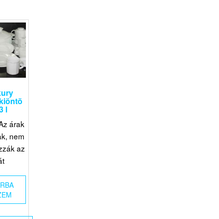
kury
kiöntõ
3 l
Az árak
ak, nem
zzák az
át
ÁRBA
ZEM