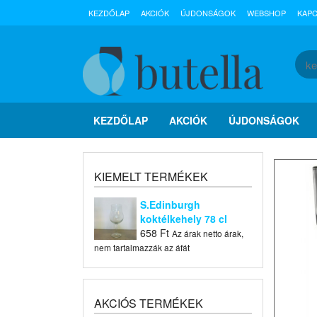
KEZDŐLAP
AKCIÓK
ÚJDONSÁGOK
WEBSHOP
KAP
KEZDŐLAP
AKCIÓK
ÚJDONSÁGOK
KIEMELT TERMÉKEK
S.Edinburgh
koktélkehely 78 cl
658
Ft
Az árak netto árak,
nem tartalmazzák az áfát
AKCIÓS TERMÉKEK