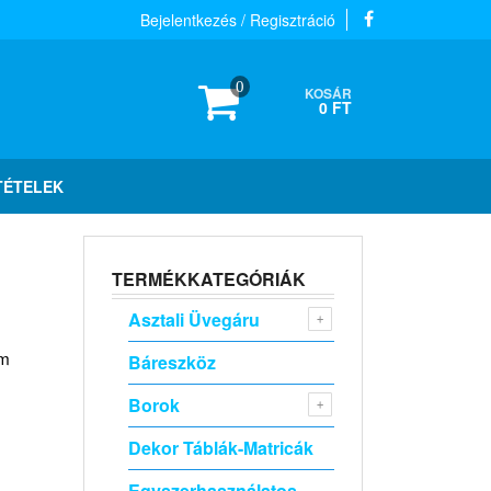
Bejelentkezés / Regisztráció
0
KOSÁR
0 FT
TÉTELEK
TERMÉKKATEGÓRIÁK
Asztali Üvegáru
em
Báreszköz
Borok
Dekor Táblák-Matricák
Egyszerhasználatos