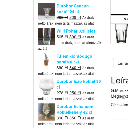
Durobor Cancun
koktél 24 cl
Original
Current
266
Ft
239
Ft
Az árak
N
price
price
netto árak, nem tartalmazzák az áfát
was:
is:
Willi Pohár 0,3l jeles
266 Ft.
239 Ft.
Original
Current
565
Ft
396
Ft
Az árak
price
price
netto árak, nem tartalmazzák
was:
is:
az áfát
565 Ft.
396 Ft.
F.Fém kiöntõdugó
parafa 0,5-1l
Leírá
Original
Current
890
Ft
840
Ft
Az árak
price
price
netto árak, nem tartalmazzák az áfát
Leír
was:
is:
Durobor Isao koktél 35
890 Ft.
840 Ft.
cl
G.Marokk
Original
Current
278
Ft
250
Ft
Az árak
Megjegyz
price
price
netto árak, nem tartalmazzák az áfát
was:
is:
Cikkszá
Durobor Echanson
278 Ft.
250 Ft.
Koktélkehely 42 cl
Original
Current
396
Ft
356
Ft
Az árak
price
price
netto árak, nem tartalmazzák az áfát