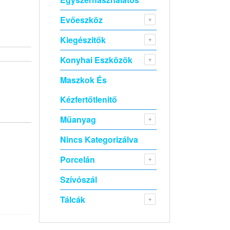
Evőeszköz
Kiegészitők
Konyhai Eszközök
Maszkok És
Kézfertőtlenitő
Műanyag
Nincs Kategorizálva
Porcelán
Szívószál
Tálcák