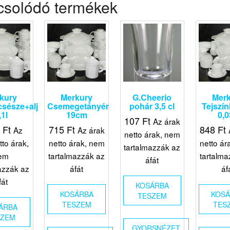
csolódó termékek
kury
Merkury
G.Cheerio
Mer
sésze+alj
Csemegetányér
pohár 3,5 cl
Tejszín
,1l
19cm
0,0
107
Ft
Az árak
0
Ft
715
Ft
848
Ft
Az
Az árak
netto árak, nem
tto árak,
netto árak, nem
netto ár
tartalmazzák az
em
tartalmazzák az
tartalma
áfát
azzák az
áfát
áf
fát
KOSÁRBA
KOSÁRBA
KOS
TESZEM
TESZEM
TES
ÁRBA
SZEM
GYORSNÉZET