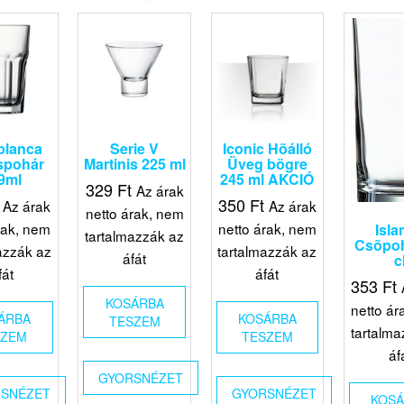
blanca
Serie V
Iconic Hõálló
spohár
Martinis 225 ml
Üveg bögre
9ml
245 ml AKCIÓ
329
Ft
Az árak
350
Ft
Az árak
Az árak
netto árak, nem
rak, nem
netto árak, nem
Isla
tartalmazzák az
Csõpoh
azzák az
tartalmazzák az
áfát
c
fát
áfát
353
Ft
KOSÁRBA
netto ár
ÁRBA
KOSÁRBA
TESZEM
tartalma
SZEM
TESZEM
áf
GYORSNÉZET
SNÉZET
GYORSNÉZET
KOS