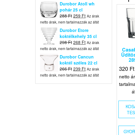
was:
is:
Durobor Atoll wh
396 Ft.
356 Ft.
pohár 25 cl
Original
Current
288
Ft
259
Ft
Az árak
price
price
netto árak, nem tartalmazzák az áfát
was:
is:
Durobor Etore
288 Ft.
259 Ft.
koktélkehely 35 cl
Original
Current
298
Ft
268
Ft
Az árak
price
price
netto árak, nem tartalmazzák az áfát
Casa
was:
is:
Üdítõ
Durobor Cancun
28
298 Ft.
268 Ft.
koktél széles 22 cl
320
Ft
Original
Current
266
Ft
239
Ft
Az árak
price
price
netto árak, nem tartalmazzák az áfát
netto á
was:
is:
tartalm
266 Ft.
239 Ft.
á
KOS
TE
GYOR