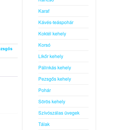
Karaf
Kávés-teáspohár
Koktél kehely
Korsó
ezsgős
Likőr kehely
Pálinkás kehely
Pezsgős kehely
Pohár
Sörös kehely
Szívószálas üvegek
Tálak