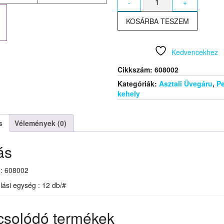
-
+
190
ml
KOSÁRBA TESZEM
pezsgős
flőte
mennyiség
Kedvencekhez
Cikkszám:
608002
Kategóriák:
Asztali Üvegáru
,
P
kehely
s
Vélemények (0)
ás
: 608002
ási egység : 12 db/#
csolódó termékek