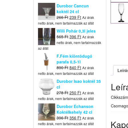
Durobor Cancun
koktél 24 cl
Original
Current
266
Ft
239
Ft
Az árak
price
price
netto árak, nem tartalmazzák az áfát
was:
is:
Willi Pohár 0,3l jeles
266 Ft.
239 Ft.
Original
Current
565
Ft
396
Ft
Az árak
price
price
netto árak, nem tartalmazzák
was:
is:
az áfát
565 Ft.
396 Ft.
F.Fém kiöntõdugó
parafa 0,5-1l
Original
Current
890
Ft
840
Ft
Az árak
Leírá
price
price
netto árak, nem tartalmazzák az áfát
was:
is:
Durobor Isao koktél 35
Leír
890 Ft.
840 Ft.
cl
Original
Current
278
Ft
250
Ft
Az árak
Cikkszám
price
price
netto árak, nem tartalmazzák az áfát
was:
is:
Csomagol
Durobor Echanson
278 Ft.
250 Ft.
Koktélkehely 42 cl
Original
Current
396
Ft
356
Ft
Az árak
Kap
price
price
netto árak, nem tartalmazzák az áfát