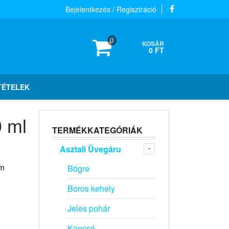
Bejelentkezés / Regisztráció
0
KOSÁR
0 FT
TÉTELEK
 ml
TERMÉKKATEGÓRIÁK
Asztali Üvegáru
em
Bögre
Boros kehely
Jeles pohár
Kancsó