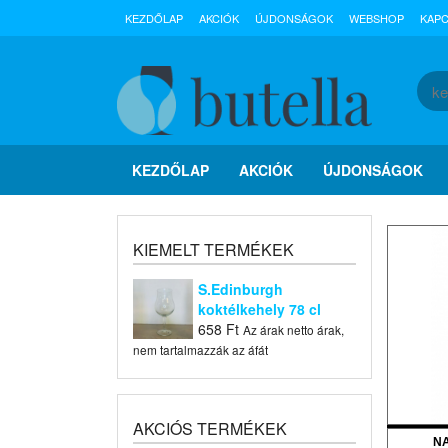
KEZDŐLAP
AKCIÓK
ÚJDONSÁGOK
WEBSHOP
KAP
KEZDŐLAP
AKCIÓK
ÚJDONSÁGOK
KIEMELT TERMÉKEK
S.Edinburgh
koktélkehely 78 cl
658
Ft
Az árak netto árak,
nem tartalmazzák az áfát
AKCIÓS TERMÉKEK
N