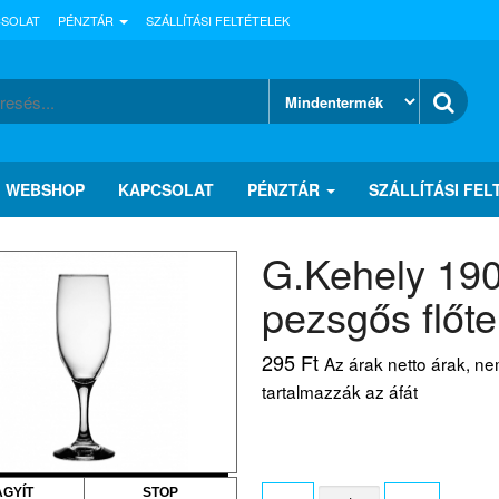
CSOLAT
PÉNZTÁR
SZÁLLÍTÁSI FELTÉTELEK
WEBSHOP
KAPCSOLAT
PÉNZTÁR
SZÁLLÍTÁSI FEL
G.Kehely 190
pezsgős flőte
295
Ft
Az árak netto árak, n
tartalmazzák az áfát
G.Kehely
AGYÍT
STOP