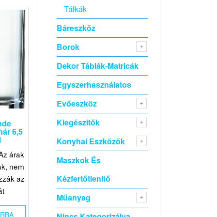
Tálkák
Báreszköz
Borok
Dekor Táblák-Matricák
Egyszerhasználatos
Evőeszköz
Kiegészitők
nde
ár 6,5
l
Konyhai Eszközök
Az árak
Maszkok És
ak, nem
Kézfertőtlenitő
zzák az
át
Műanyag
ÁRBA
Nincs Kategorizálva