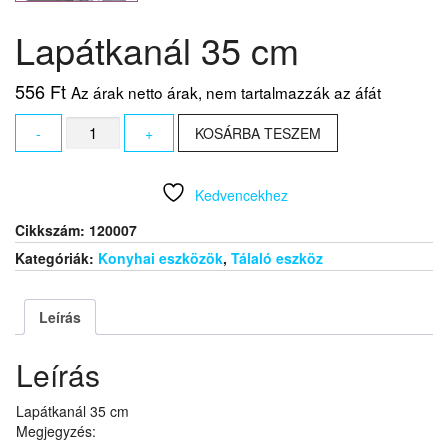
Lapátkanál 35 cm
556
Ft
Az árak netto árak, nem tartalmazzák az áfát
Lapátkanál
-
+
KOSÁRBA TESZEM
35
cm
mennyiség
Kedvencekhez
Cikkszám:
120007
Kategóriák:
Konyhai eszközök
,
Tálaló eszköz
Leírás
Leírás
Lapátkanál 35 cm
Megjegyzés: