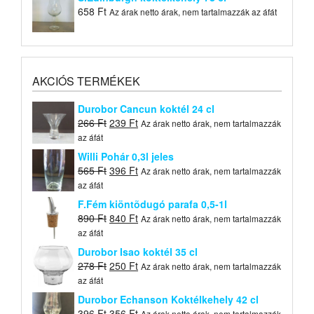
658
Ft
Az árak netto árak, nem tartalmazzák az áfát
AKCIÓS TERMÉKEK
Durobor Cancun koktél 24 cl
Original
Current
266
Ft
239
Ft
Az árak netto árak, nem tartalmazzák
price
price
az áfát
was:
is:
Willi Pohár 0,3l jeles
266 Ft.
239 Ft.
Original
Current
565
Ft
396
Ft
Az árak netto árak, nem tartalmazzák
price
price
az áfát
was:
is:
F.Fém kiöntõdugó parafa 0,5-1l
565 Ft.
396 Ft.
Original
Current
890
Ft
840
Ft
Az árak netto árak, nem tartalmazzák
price
price
az áfát
was:
is:
Durobor Isao koktél 35 cl
890 Ft.
840 Ft.
Original
Current
278
Ft
250
Ft
Az árak netto árak, nem tartalmazzák
price
price
az áfát
was:
is:
Durobor Echanson Koktélkehely 42 cl
278 Ft.
250 Ft.
Original
Current
396
Ft
356
Ft
Az árak netto árak, nem tartalmazzák