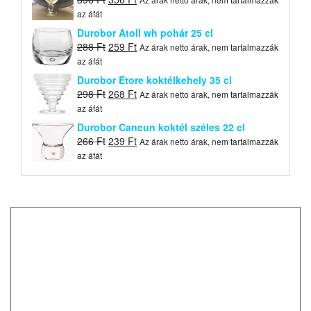
price
price
az áfát
was:
is:
Durobor Atoll wh pohár 25 cl
396 Ft.
356 Ft.
Original
Current
288
Ft
259
Ft
Az árak netto árak, nem tartalmazzák
price
price
az áfát
was:
is:
Durobor Etore koktélkehely 35 cl
288 Ft.
259 Ft.
Original
Current
298
Ft
268
Ft
Az árak netto árak, nem tartalmazzák
price
price
az áfát
was:
is:
Durobor Cancun koktél széles 22 cl
298 Ft.
268 Ft.
Original
Current
266
Ft
239
Ft
Az árak netto árak, nem tartalmazzák
price
price
az áfát
was:
is:
266 Ft.
239 Ft.