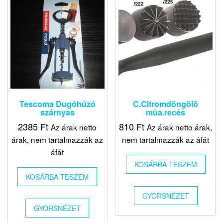
Tescoma Dugóhúzó
C.Citromdöngölõ
szárnyas
mûa.recés
2385
Ft
810
Ft
Az árak netto
Az árak netto árak,
árak, nem tartalmazzák az
nem tartalmazzák az áfát
áfát
KOSÁRBA TESZEM
KOSÁRBA TESZEM
GYORSNÉZET
GYORSNÉZET