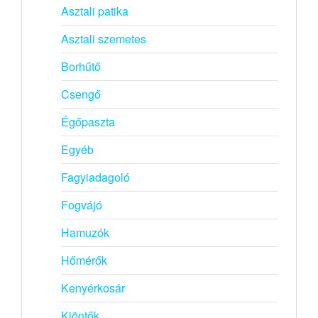
Asztali patika
Asztali szemetes
Borhűtő
Csengő
Égőpaszta
Egyéb
Fagyiadagoló
Fogvájó
Hamuzók
Hőmérők
Kenyérkosár
Kiöntők