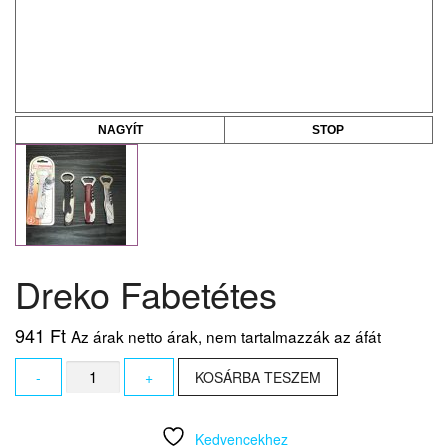
NAGYÍT
STOP
Dreko Fabetétes
941
Ft
Az árak netto árak, nem tartalmazzák az áfát
Dreko
-
+
KOSÁRBA TESZEM
Fabetétes
mennyiség
Kedvencekhez