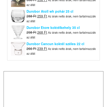
price
price
az áfát
was:
is:
Durobor Atoll wh pohár 25 cl
396 Ft.
356 Ft.
Original
Current
288
Ft
259
Ft
Az árak netto árak, nem tartalmazzák
price
price
az áfát
was:
is:
Durobor Etore koktélkehely 35 cl
288 Ft.
259 Ft.
Original
Current
298
Ft
268
Ft
Az árak netto árak, nem tartalmazzák
price
price
az áfát
was:
is:
Durobor Cancun koktél széles 22 cl
298 Ft.
268 Ft.
Original
Current
266
Ft
239
Ft
Az árak netto árak, nem tartalmazzák
price
price
az áfát
was:
is:
266 Ft.
239 Ft.