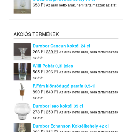
658
Ft
Az árak netto árak, nem tartalmazzák az áfát
AKCIÓS TERMÉKEK
Durobor Cancun koktél 24 cl
Original
Current
266
Ft
239
Ft
Az árak netto árak, nem tartalmazzák
price
price
az áfát
was:
is:
Willi Pohár 0,3l jeles
266 Ft.
239 Ft.
Original
Current
565
Ft
396
Ft
Az árak netto árak, nem tartalmazzák
price
price
az áfát
was:
is:
F.Fém kiöntõdugó parafa 0,5-1l
565 Ft.
396 Ft.
Original
Current
890
Ft
840
Ft
Az árak netto árak, nem tartalmazzák
price
price
az áfát
was:
is:
Durobor Isao koktél 35 cl
890 Ft.
840 Ft.
Original
Current
278
Ft
250
Ft
Az árak netto árak, nem tartalmazzák
price
price
az áfát
was:
is:
Durobor Echanson Koktélkehely 42 cl
278 Ft.
250 Ft.
Original
Current
396
Ft
356
Ft
Az árak netto árak, nem tartalmazzák