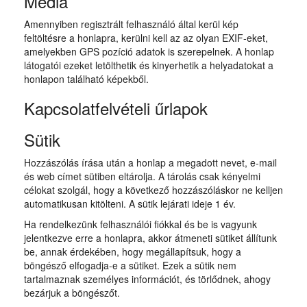
Média
Amennyiben regisztrált felhasználó által kerül kép
feltöltésre a honlapra, kerülni kell az az olyan EXIF-eket,
amelyekben GPS pozíció adatok is szerepelnek. A honlap
látogatói ezeket letölthetik és kinyerhetik a helyadatokat a
honlapon található képekből.
Kapcsolatfelvételi űrlapok
Sütik
Hozzászólás írása után a honlap a megadott nevet, e-mail
és web címet sütiben eltárolja. A tárolás csak kényelmi
célokat szolgál, hogy a következő hozzászóláskor ne kelljen
automatikusan kitölteni. A sütik lejárati ideje 1 év.
Ha rendelkezünk felhasználói fiókkal és be is vagyunk
jelentkezve erre a honlapra, akkor átmeneti sütiket állítunk
be, annak érdekében, hogy megállapítsuk, hogy a
böngésző elfogadja-e a sütiket. Ezek a sütik nem
tartalmaznak személyes információt, és törlődnek, ahogy
bezárjuk a böngészőt.