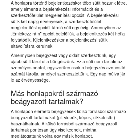
A honlapra történő bejelentkezéskor több sütit hozunk létre,
amely elmenti a bejelentkezési információt és a
szerkesztőfelület megjelenítési opcióit. A bejelentkezési
sütik két napig érvényesek, a szerkesztőfelület
megjelenítési opcióit tároló süti egy évig. Amennyiben az
„Emlékezz rám” opciót bejelöljük, a bejelentkezés két hétig
folytatódik. Kijelentkezéskor a bejelentkezési sütik
eltávolításra kerülnek.
Amennyiben bejegyzést vagy oldalt szerkesztünk, egy
újabb sütit tárol el a böngészőnk. Ez a süti nem tartalmaz
személyes adatot, egyszerűen csak a bejegyzés azonosító
számát tárolja, amelyet szerkesztettünk. Egy nap múlva jár
le az érvényessége.
Más honlapokról származó
beágyazott tartalmak?
A honlapon elérhető bejegyzések külső forrásból származó
beágyazott tartalmakat (pl. videók, képek, cikkek stb.)
használhatnak. A külső forrásból származó beágyazott
tartalmak pontosan úgy viselkednek, mintha
meglátogattunk volna egy másik honlapot.