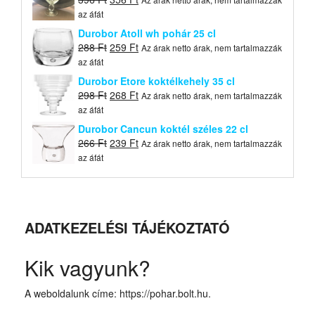
price
price
az áfát
was:
is:
Durobor Atoll wh pohár 25 cl
396 Ft.
356 Ft.
Original
Current
288
Ft
259
Ft
Az árak netto árak, nem tartalmazzák
price
price
az áfát
was:
is:
Durobor Etore koktélkehely 35 cl
288 Ft.
259 Ft.
Original
Current
298
Ft
268
Ft
Az árak netto árak, nem tartalmazzák
price
price
az áfát
was:
is:
Durobor Cancun koktél széles 22 cl
298 Ft.
268 Ft.
Original
Current
266
Ft
239
Ft
Az árak netto árak, nem tartalmazzák
price
price
az áfát
was:
is:
266 Ft.
239 Ft.
ADATKEZELÉSI TÁJÉKOZTATÓ
Kik vagyunk?
A weboldalunk címe: https://pohar.bolt.hu.