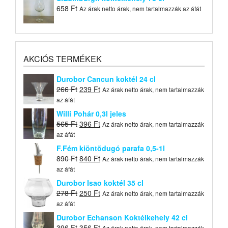
658
Ft
Az árak netto árak, nem tartalmazzák az áfát
AKCIÓS TERMÉKEK
Durobor Cancun koktél 24 cl
Original
Current
266
Ft
239
Ft
Az árak netto árak, nem tartalmazzák
price
price
az áfát
was:
is:
Willi Pohár 0,3l jeles
266 Ft.
239 Ft.
Original
Current
565
Ft
396
Ft
Az árak netto árak, nem tartalmazzák
price
price
az áfát
was:
is:
F.Fém kiöntõdugó parafa 0,5-1l
565 Ft.
396 Ft.
Original
Current
890
Ft
840
Ft
Az árak netto árak, nem tartalmazzák
price
price
az áfát
was:
is:
Durobor Isao koktél 35 cl
890 Ft.
840 Ft.
Original
Current
278
Ft
250
Ft
Az árak netto árak, nem tartalmazzák
price
price
az áfát
was:
is:
Durobor Echanson Koktélkehely 42 cl
278 Ft.
250 Ft.
Original
Current
396
Ft
356
Ft
Az árak netto árak, nem tartalmazzák