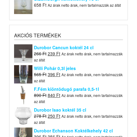
658
Ft
Az árak netto árak, nem tartalmazzák az áfát
AKCIÓS TERMÉKEK
Durobor Cancun koktél 24 cl
Original
Current
266
Ft
239
Ft
Az árak netto árak, nem tartalmazzák
price
price
az áfát
was:
is:
Willi Pohár 0,3l jeles
266 Ft.
239 Ft.
Original
Current
565
Ft
396
Ft
Az árak netto árak, nem tartalmazzák
price
price
az áfát
was:
is:
F.Fém kiöntõdugó parafa 0,5-1l
565 Ft.
396 Ft.
Original
Current
890
Ft
840
Ft
Az árak netto árak, nem tartalmazzák
price
price
az áfát
was:
is:
Durobor Isao koktél 35 cl
890 Ft.
840 Ft.
Original
Current
278
Ft
250
Ft
Az árak netto árak, nem tartalmazzák
price
price
az áfát
was:
is:
Durobor Echanson Koktélkehely 42 cl
278 Ft.
250 Ft.
Original
Current
396
Ft
356
Ft
Az árak netto árak, nem tartalmazzák