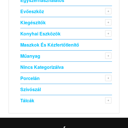
Egyszerhasználatos
Evőeszköz
Kiegészitők
Konyhai Eszközök
Maszkok És Kézfertőtlenitő
Műanyag
Nincs Kategorizálva
Porcelán
Szívószál
Tálcák