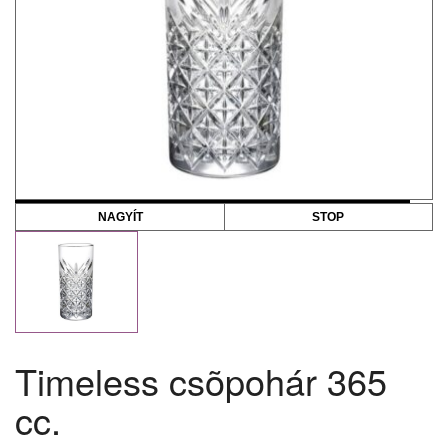
NAGYÍT
STOP
Timeless csõpohár 365
cc.