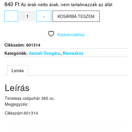
840
Ft
Az árak netto árak, nem tartalmazzák az áfát
Timeless
-
+
KOSÁRBA TESZEM
csõpohár
365
cc.
Kedvencekhez
mennyiség
Cikkszám:
601314
Kategóriák:
Asztali Üvegáru
,
Báreszköz
Leírás
Leírás
Timeless csõpohár 365 cc.
Megjegyzés:
Cikkszám:601314