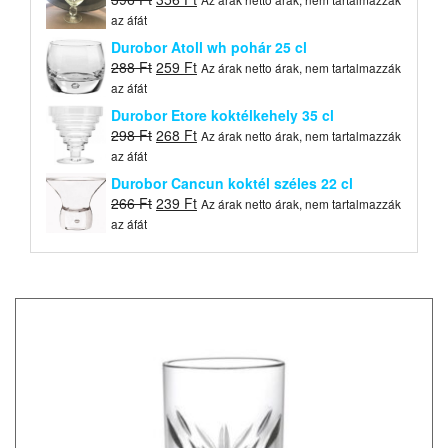
price
price
az áfát
was:
is:
Durobor Atoll wh pohár 25 cl
396 Ft.
356 Ft.
Original
Current
288
Ft
259
Ft
Az árak netto árak, nem tartalmazzák
price
price
az áfát
was:
is:
Durobor Etore koktélkehely 35 cl
288 Ft.
259 Ft.
Original
Current
298
Ft
268
Ft
Az árak netto árak, nem tartalmazzák
price
price
az áfát
was:
is:
Durobor Cancun koktél széles 22 cl
298 Ft.
268 Ft.
Original
Current
266
Ft
239
Ft
Az árak netto árak, nem tartalmazzák
price
price
az áfát
was:
is:
266 Ft.
239 Ft.