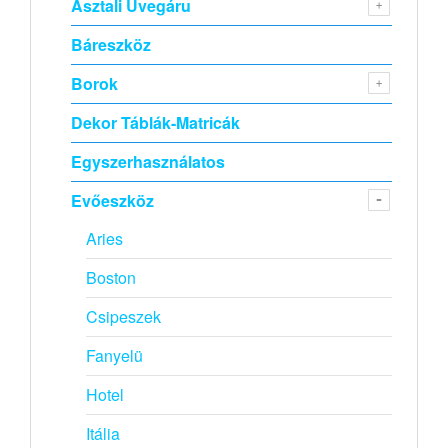
Asztali Üvegáru
Báreszköz
Borok
Dekor Táblák-Matricák
Egyszerhasználatos
Evőeszköz
Aries
Boston
Csipeszek
Fanyelü
Hotel
Itália