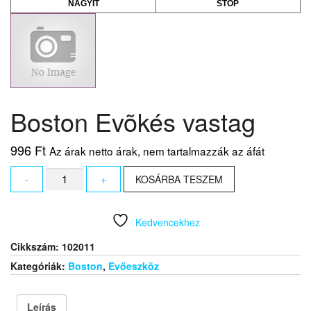
NAGYÍT
STOP
Boston Evõkés vastag
996
Ft
Az árak netto árak, nem tartalmazzák az áfát
Boston
-
+
KOSÁRBA TESZEM
Evõkés
vastag
mennyiség
Kedvencekhez
Cikkszám:
102011
Kategóriák:
Boston
,
Evőeszköz
Leírás