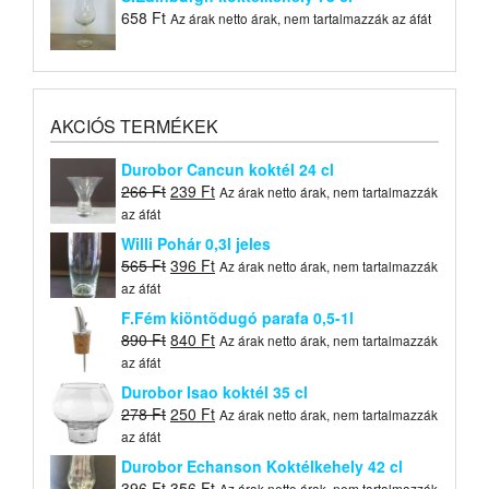
658
Ft
Az árak netto árak, nem tartalmazzák az áfát
AKCIÓS TERMÉKEK
Durobor Cancun koktél 24 cl
Original
Current
266
Ft
239
Ft
Az árak netto árak, nem tartalmazzák
price
price
az áfát
was:
is:
Willi Pohár 0,3l jeles
266 Ft.
239 Ft.
Original
Current
565
Ft
396
Ft
Az árak netto árak, nem tartalmazzák
price
price
az áfát
was:
is:
F.Fém kiöntõdugó parafa 0,5-1l
565 Ft.
396 Ft.
Original
Current
890
Ft
840
Ft
Az árak netto árak, nem tartalmazzák
price
price
az áfát
was:
is:
Durobor Isao koktél 35 cl
890 Ft.
840 Ft.
Original
Current
278
Ft
250
Ft
Az árak netto árak, nem tartalmazzák
price
price
az áfát
was:
is:
Durobor Echanson Koktélkehely 42 cl
278 Ft.
250 Ft.
Original
Current
396
Ft
356
Ft
Az árak netto árak, nem tartalmazzák