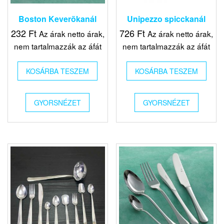
Boston Keverõkanál
Unipezzo spicckanál
232
Ft
726
Ft
Az árak netto árak,
Az árak netto árak,
nem tartalmazzák az áfát
nem tartalmazzák az áfát
KOSÁRBA TESZEM
KOSÁRBA TESZEM
GYORSNÉZET
GYORSNÉZET