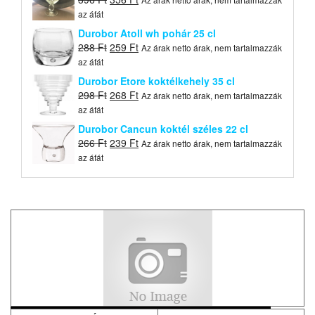
price
price
az áfát
was:
is:
Durobor Atoll wh pohár 25 cl
396 Ft.
356 Ft.
Original
Current
288
Ft
259
Ft
Az árak netto árak, nem tartalmazzák
price
price
az áfát
was:
is:
Durobor Etore koktélkehely 35 cl
288 Ft.
259 Ft.
Original
Current
298
Ft
268
Ft
Az árak netto árak, nem tartalmazzák
price
price
az áfát
was:
is:
Durobor Cancun koktél széles 22 cl
298 Ft.
268 Ft.
Original
Current
266
Ft
239
Ft
Az árak netto árak, nem tartalmazzák
price
price
az áfát
was:
is:
266 Ft.
239 Ft.