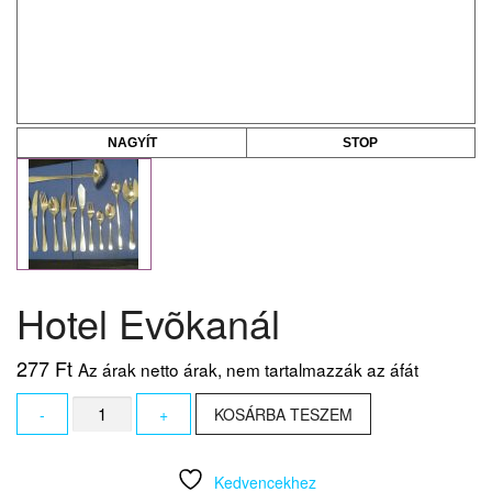
NAGYÍT
STOP
Hotel Evõkanál
277
Ft
Az árak netto árak, nem tartalmazzák az áfát
Hotel
-
+
KOSÁRBA TESZEM
Evõkanál
mennyiség
Kedvencekhez