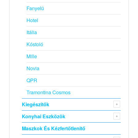
Fanyelü
Hotel
Itália
Kóstoló
Mille
Novia
QPR
Tramontina Cosmos
Kiegészitők
Konyhai Eszközök
Maszkok És Kézfertőtlenitő