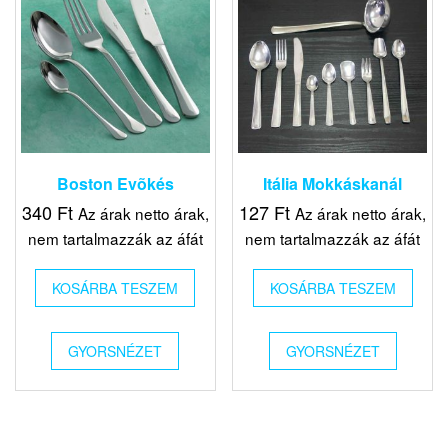
Boston Evõkés
Itália Mokkáskanál
340
Ft
127
Ft
Az árak netto árak,
Az árak netto árak,
nem tartalmazzák az áfát
nem tartalmazzák az áfát
KOSÁRBA TESZEM
KOSÁRBA TESZEM
GYORSNÉZET
GYORSNÉZET