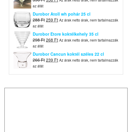
price
price
az áfát
was:
is:
Durobor Atoll wh pohár 25 cl
396 Ft.
356 Ft.
Original
Current
288
Ft
259
Ft
Az árak netto árak, nem tartalmazzák
price
price
az áfát
was:
is:
Durobor Etore koktélkehely 35 cl
288 Ft.
259 Ft.
Original
Current
298
Ft
268
Ft
Az árak netto árak, nem tartalmazzák
price
price
az áfát
was:
is:
Durobor Cancun koktél széles 22 cl
298 Ft.
268 Ft.
Original
Current
266
Ft
239
Ft
Az árak netto árak, nem tartalmazzák
price
price
az áfát
was:
is:
266 Ft.
239 Ft.