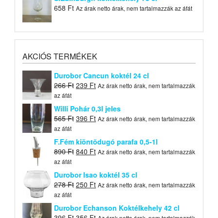
658
Ft
Az árak netto árak, nem tartalmazzák az áfát
AKCIÓS TERMÉKEK
Durobor Cancun koktél 24 cl
Original
Current
266
Ft
239
Ft
Az árak netto árak, nem tartalmazzák
price
price
az áfát
was:
is:
Willi Pohár 0,3l jeles
266 Ft.
239 Ft.
Original
Current
565
Ft
396
Ft
Az árak netto árak, nem tartalmazzák
price
price
az áfát
was:
is:
F.Fém kiöntõdugó parafa 0,5-1l
565 Ft.
396 Ft.
Original
Current
890
Ft
840
Ft
Az árak netto árak, nem tartalmazzák
price
price
az áfát
was:
is:
Durobor Isao koktél 35 cl
890 Ft.
840 Ft.
Original
Current
278
Ft
250
Ft
Az árak netto árak, nem tartalmazzák
price
price
az áfát
was:
is:
Durobor Echanson Koktélkehely 42 cl
278 Ft.
250 Ft.
Original
Current
396
Ft
356
Ft
Az árak netto árak, nem tartalmazzák