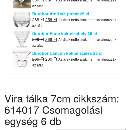
price
price
az áfát
was:
is:
Durobor Atoll wh pohár 25 cl
396 Ft.
356 Ft.
Original
Current
288
Ft
259
Ft
Az árak netto árak, nem tartalmazzák
price
price
az áfát
was:
is:
Durobor Etore koktélkehely 35 cl
288 Ft.
259 Ft.
Original
Current
298
Ft
268
Ft
Az árak netto árak, nem tartalmazzák
price
price
az áfát
was:
is:
Durobor Cancun koktél széles 22 cl
298 Ft.
268 Ft.
Original
Current
266
Ft
239
Ft
Az árak netto árak, nem tartalmazzák
price
price
az áfát
was:
is:
266 Ft.
239 Ft.
Vira tálka 7cm cikkszám:
614017 Csomagolási
egység 6 db