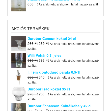
658
Ft
Az árak netto árak, nem tartalmazzák az áfát
AKCIÓS TERMÉKEK
Durobor Cancun koktél 24 cl
Original
Current
266
Ft
239
Ft
Az árak netto árak, nem tartalmazzák
price
price
az áfát
was:
is:
Willi Pohár 0,3l jeles
266 Ft.
239 Ft.
Original
Current
565
Ft
396
Ft
Az árak netto árak, nem tartalmazzák
price
price
az áfát
was:
is:
F.Fém kiöntõdugó parafa 0,5-1l
565 Ft.
396 Ft.
Original
Current
890
Ft
840
Ft
Az árak netto árak, nem tartalmazzák
price
price
az áfát
was:
is:
Durobor Isao koktél 35 cl
890 Ft.
840 Ft.
Original
Current
278
Ft
250
Ft
Az árak netto árak, nem tartalmazzák
price
price
az áfát
was:
is:
Durobor Echanson Koktélkehely 42 cl
278 Ft.
250 Ft.
Original
Current
396
Ft
356
Ft
Az árak netto árak, nem tartalmazzák