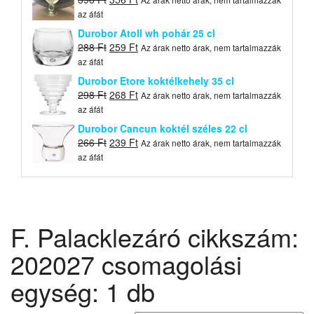
price
price
az áfát
was:
is:
Durobor Atoll wh pohár 25 cl
396 Ft.
356 Ft.
Original
Current
288
Ft
259
Ft
Az árak netto árak, nem tartalmazzák
price
price
az áfát
was:
is:
Durobor Etore koktélkehely 35 cl
288 Ft.
259 Ft.
Original
Current
298
Ft
268
Ft
Az árak netto árak, nem tartalmazzák
price
price
az áfát
was:
is:
Durobor Cancun koktél széles 22 cl
298 Ft.
268 Ft.
Original
Current
266
Ft
239
Ft
Az árak netto árak, nem tartalmazzák
price
price
az áfát
was:
is:
266 Ft.
239 Ft.
F. Palacklezáró cikkszám:
202027 csomagolási
egység: 1 db