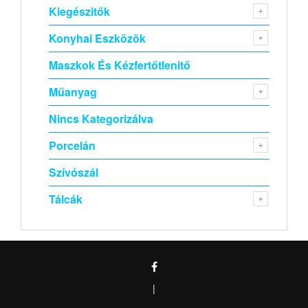
Kiegészitők
Konyhai Eszközök
Maszkok És Kézfertőtlenitő
Műanyag
Nincs Kategorizálva
Porcelán
Szívószál
Tálcák
|