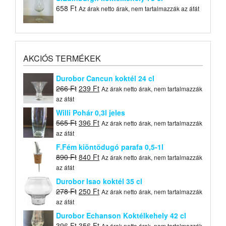
658
Ft
Az árak netto árak, nem tartalmazzák az áfát
AKCIÓS TERMÉKEK
Durobor Cancun koktél 24 cl
Original
Current
266
Ft
239
Ft
Az árak netto árak, nem tartalmazzák
price
price
az áfát
was:
is:
Willi Pohár 0,3l jeles
266 Ft.
239 Ft.
Original
Current
565
Ft
396
Ft
Az árak netto árak, nem tartalmazzák
price
price
az áfát
was:
is:
F.Fém kiöntõdugó parafa 0,5-1l
565 Ft.
396 Ft.
Original
Current
890
Ft
840
Ft
Az árak netto árak, nem tartalmazzák
price
price
az áfát
was:
is:
Durobor Isao koktél 35 cl
890 Ft.
840 Ft.
Original
Current
278
Ft
250
Ft
Az árak netto árak, nem tartalmazzák
price
price
az áfát
was:
is:
Durobor Echanson Koktélkehely 42 cl
278 Ft.
250 Ft.
Original
Current
396
Ft
356
Ft
Az árak netto árak, nem tartalmazzák