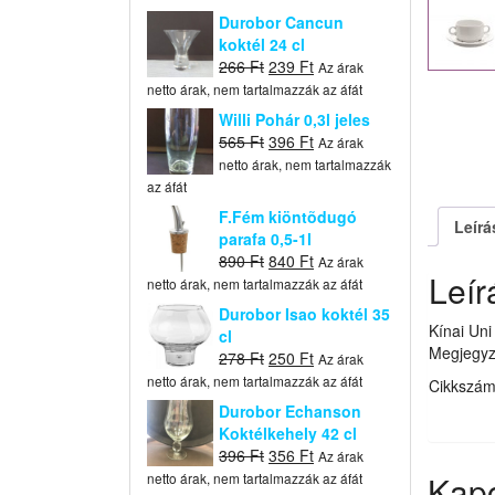
Durobor Cancun
koktél 24 cl
Original
Current
266
Ft
239
Ft
Az árak
price
price
netto árak, nem tartalmazzák az áfát
was:
is:
Willi Pohár 0,3l jeles
266 Ft.
239 Ft.
Original
Current
565
Ft
396
Ft
Az árak
price
price
netto árak, nem tartalmazzák
was:
is:
az áfát
565 Ft.
396 Ft.
F.Fém kiöntõdugó
Leírá
parafa 0,5-1l
Original
Current
890
Ft
840
Ft
Az árak
Leír
price
price
netto árak, nem tartalmazzák az áfát
was:
is:
Durobor Isao koktél 35
890 Ft.
840 Ft.
Kínai Un
cl
Megjegyz
Original
Current
278
Ft
250
Ft
Az árak
price
price
netto árak, nem tartalmazzák az áfát
Cikkszá
was:
is:
Durobor Echanson
278 Ft.
250 Ft.
Koktélkehely 42 cl
Original
Current
396
Ft
356
Ft
Az árak
price
price
Kap
netto árak, nem tartalmazzák az áfát