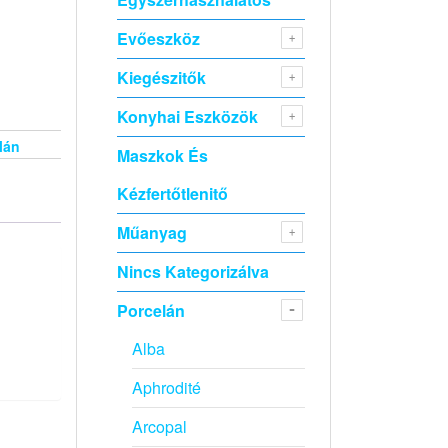
Evőeszköz
Kiegészitők
Konyhai Eszközök
lán
Maszkok És
Kézfertőtlenitő
Műanyag
Nincs Kategorizálva
Porcelán
Alba
Aphrodité
Arcopal