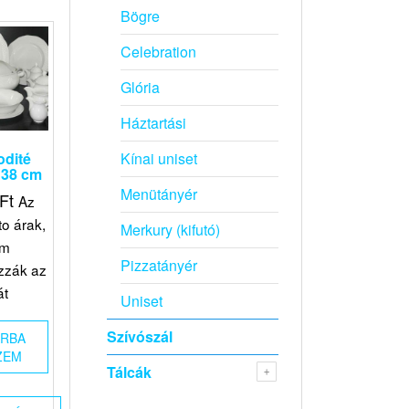
Bögre
Celebration
Glória
Háztartási
Kínai uniset
odité
 38 cm
Menütányér
Ft
Az
to árak,
Merkury (kifutó)
em
Pizzatányér
zzák az
át
Uniset
Szívószál
ÁRBA
ZEM
Tálcák