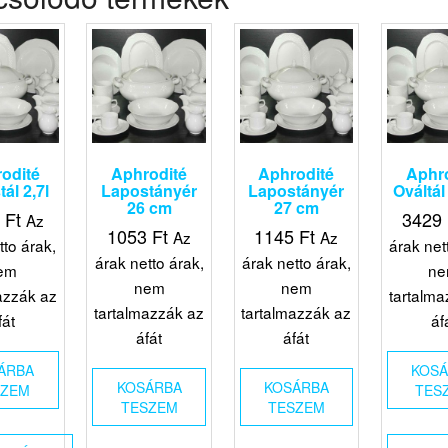
odité
Aphrodité
Aphrodité
Aphr
ál 2,7l
Lapostányér
Lapostányér
Ováltál
26 cm
27 cm
1
Ft
3429
Az
1053
Ft
1145
Ft
Az
Az
tto árak,
árak net
árak netto árak,
árak netto árak,
em
n
nem
nem
azzák az
tartalma
tartalmazzák az
tartalmazzák az
fát
áf
áfát
áfát
ÁRBA
KOS
KOSÁRBA
KOSÁRBA
SZEM
TES
TESZEM
TESZEM