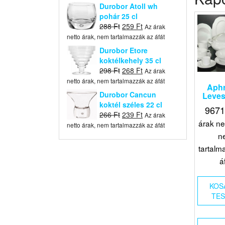
was:
is:
Durobor Atoll wh
396 Ft.
356 Ft.
pohár 25 cl
Original
Current
288
Ft
259
Ft
Az árak
price
price
netto árak, nem tartalmazzák az áfát
was:
is:
Durobor Etore
288 Ft.
259 Ft.
koktélkehely 35 cl
Original
Current
298
Ft
268
Ft
Az árak
price
price
netto árak, nem tartalmazzák az áfát
Aphr
was:
is:
Durobor Cancun
Levest
298 Ft.
268 Ft.
koktél széles 22 cl
967
Original
Current
266
Ft
239
Ft
Az árak
árak ne
price
price
netto árak, nem tartalmazzák az áfát
was:
is:
n
266 Ft.
239 Ft.
tartalm
á
KOS
TE