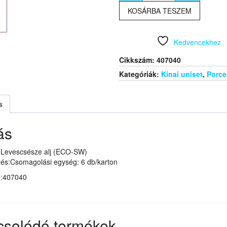
Levescsésze
KOSÁRBA TESZEM
alj
(ECO-
SW)
Kedvencekhez
mennyiség
Cikkszám:
407040
Kategóriák:
Kínai uniset
,
Porce
s
ás
i Levescsésze alj (ECO-SW)
és:Csomagolási egység: 6 db/karton
m:407040
csolódó termékek