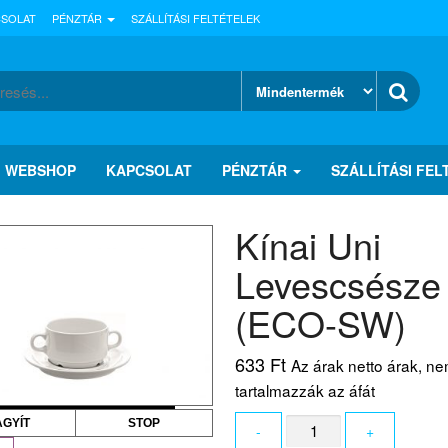
CSOLAT
PÉNZTÁR
SZÁLLÍTÁSI FELTÉTELEK
WEBSHOP
KAPCSOLAT
PÉNZTÁR
SZÁLLÍTÁSI FEL
Kínai Uni
Levescsésze 
(ECO-SW)
633
Ft
Az árak netto árak, n
tartalmazzák az áfát
Kínai
AGYÍT
STOP
-
+
Uni