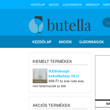
KEZDŐLAP
AKCIÓK
ÚJDONSÁGOK
WEBSHOP
KAP
KEZDŐLAP
AKCIÓK
ÚJDONSÁGOK
KIEMELT TERMÉKEK
S.Edinburgh
koktélkehely 78 cl
658
Ft
Az árak netto árak,
nem tartalmazzák az áfát
N
AKCIÓS TERMÉKEK