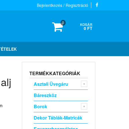
Bejelentkezés / Regisztráció
0
KOSÁR
0 FT
TÉTELEK
TERMÉKKATEGÓRIÁK
alj
Asztali Üvegáru
Báreszköz
em
Borok
Dekor Táblák-Matricák
Egyszerhasználatos