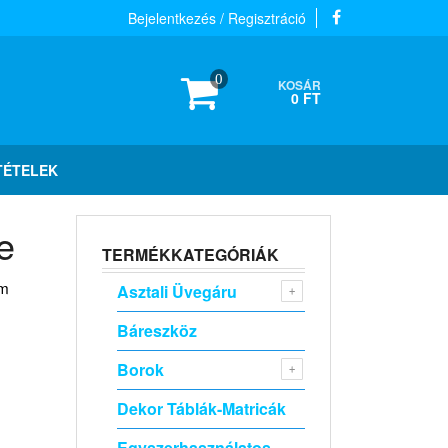
Bejelentkezés / Regisztráció
0
KOSÁR
0 FT
TÉTELEK
e
TERMÉKKATEGÓRIÁK
em
Asztali Üvegáru
Báreszköz
Borok
Dekor Táblák-Matricák
Egyszerhasználatos