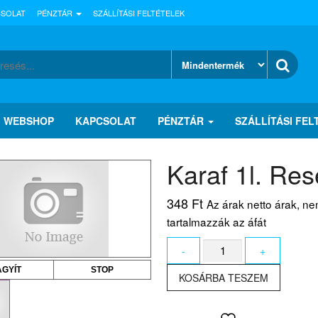
CSOLAT
PÉNZTÁR
SZÁLLÍTÁSI FELTÉTELEK
WEBSHOP
KAPCSOLAT
PÉNZTÁR
SZÁLLÍTÁSI FEL
Karaf 1l. Res
348
Ft
Az árak netto árak, n
tartalmazzák az áfát
Karaf
-
+
1l.
AGYÍT
STOP
Rese
KOSÁRBA TESZEM
mennyiség