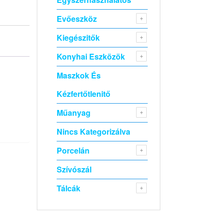
Evőeszköz
Kiegészitők
Konyhai Eszközök
Maszkok És
Kézfertőtlenitő
Műanyag
Nincs Kategorizálva
Porcelán
Szívószál
Tálcák