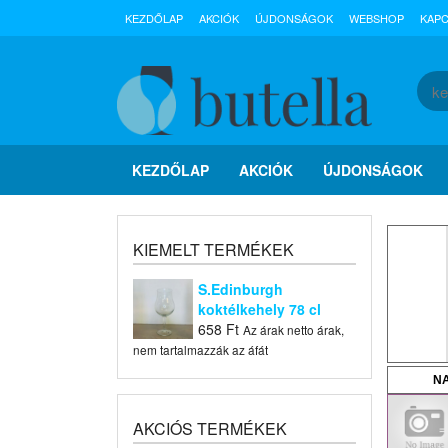
KEZDŐLAP
AKCIÓK
ÚJDONSÁGOK
WEBSHOP
KAP
KEZDŐLAP
AKCIÓK
ÚJDONSÁGOK
KIEMELT TERMÉKEK
S.Edinburgh
koktélkehely 78 cl
658
Ft
Az árak netto árak,
nem tartalmazzák az áfát
N
AKCIÓS TERMÉKEK