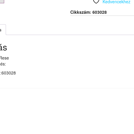
Kedvencekhez
Cikkszám:
603028
s
ás
 Rese
és:
m:603028