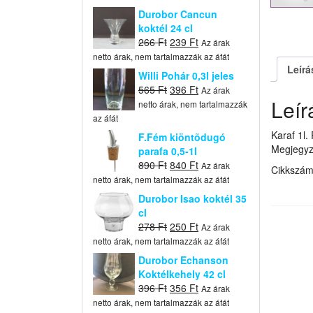
Durobor Cancun
koktél 24 cl
Original
Current
266
Ft
239
Ft
Az árak
price
price
netto árak, nem tartalmazzák az áfát
was:
is:
Leírá
Willi Pohár 0,3l jeles
266 Ft.
239 Ft.
Original
Current
565
Ft
396
Ft
Az árak
Leír
price
price
netto árak, nem tartalmazzák
was:
is:
az áfát
565 Ft.
396 Ft.
Karaf 1l.
F.Fém kiöntõdugó
Megjegyz
parafa 0,5-1l
Original
Current
890
Ft
840
Ft
Az árak
Cikkszá
price
price
netto árak, nem tartalmazzák az áfát
was:
is:
Durobor Isao koktél 35
890 Ft.
840 Ft.
cl
Original
Current
278
Ft
250
Ft
Az árak
price
price
netto árak, nem tartalmazzák az áfát
was:
is:
Durobor Echanson
278 Ft.
250 Ft.
Koktélkehely 42 cl
Original
Current
396
Ft
356
Ft
Az árak
price
price
netto árak, nem tartalmazzák az áfát