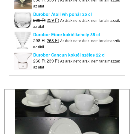
price
price
az áfát
was:
is:
Durobor Atoll wh pohár 25 cl
396 Ft.
356 Ft.
Original
Current
288
Ft
259
Ft
Az árak netto árak, nem tartalmazzák
price
price
az áfát
was:
is:
Durobor Etore koktélkehely 35 cl
288 Ft.
259 Ft.
Original
Current
298
Ft
268
Ft
Az árak netto árak, nem tartalmazzák
price
price
az áfát
was:
is:
Durobor Cancun koktél széles 22 cl
298 Ft.
268 Ft.
Original
Current
266
Ft
239
Ft
Az árak netto árak, nem tartalmazzák
price
price
az áfát
was:
is:
266 Ft.
239 Ft.