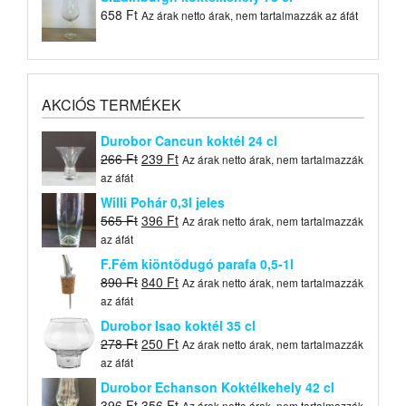
658
Ft
Az árak netto árak, nem tartalmazzák az áfát
AKCIÓS TERMÉKEK
Durobor Cancun koktél 24 cl
Original
Current
266
Ft
239
Ft
Az árak netto árak, nem tartalmazzák
price
price
az áfát
was:
is:
Willi Pohár 0,3l jeles
266 Ft.
239 Ft.
Original
Current
565
Ft
396
Ft
Az árak netto árak, nem tartalmazzák
price
price
az áfát
was:
is:
F.Fém kiöntõdugó parafa 0,5-1l
565 Ft.
396 Ft.
Original
Current
890
Ft
840
Ft
Az árak netto árak, nem tartalmazzák
price
price
az áfát
was:
is:
Durobor Isao koktél 35 cl
890 Ft.
840 Ft.
Original
Current
278
Ft
250
Ft
Az árak netto árak, nem tartalmazzák
price
price
az áfát
was:
is:
Durobor Echanson Koktélkehely 42 cl
278 Ft.
250 Ft.
Original
Current
396
Ft
356
Ft
Az árak netto árak, nem tartalmazzák