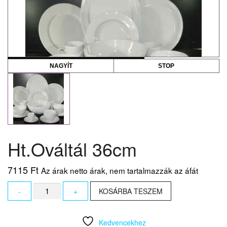
NAGYÍT
STOP
Ht.Ováltál 36cm
7115
Ft
Az árak netto árak, nem tartalmazzák az áfát
Ht.Ováltál
-
+
KOSÁRBA TESZEM
36cm
mennyiség
Kedvencekhez