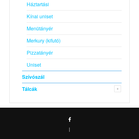
Háztartási
Kínai uniset
Menütányér
Merkury (kifutó)
Pizzatányér
Uniset
Szívószál
Tálcák
|