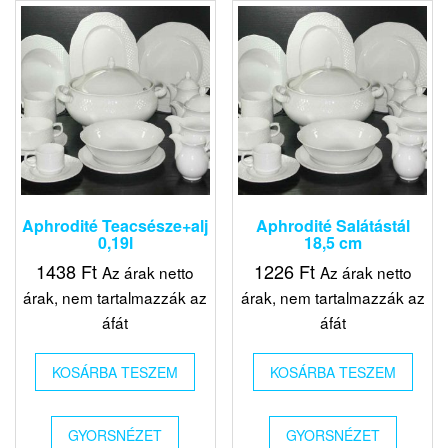
Aphrodité Teacsésze+alj
Aphrodité Salátástál
0,19l
18,5 cm
1438
Ft
1226
Ft
Az árak netto
Az árak netto
árak, nem tartalmazzák az
árak, nem tartalmazzák az
áfát
áfát
KOSÁRBA TESZEM
KOSÁRBA TESZEM
GYORSNÉZET
GYORSNÉZET