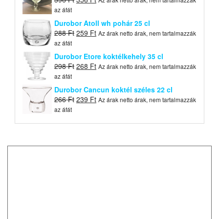
price
price
az áfát
was:
is:
Durobor Atoll wh pohár 25 cl
396 Ft.
356 Ft.
Original
Current
288
Ft
259
Ft
Az árak netto árak, nem tartalmazzák
price
price
az áfát
was:
is:
Durobor Etore koktélkehely 35 cl
288 Ft.
259 Ft.
Original
Current
298
Ft
268
Ft
Az árak netto árak, nem tartalmazzák
price
price
az áfát
was:
is:
Durobor Cancun koktél széles 22 cl
298 Ft.
268 Ft.
Original
Current
266
Ft
239
Ft
Az árak netto árak, nem tartalmazzák
price
price
az áfát
was:
is:
266 Ft.
239 Ft.