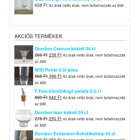
658
Ft
Az árak netto árak, nem tartalmazzák az áfát
AKCIÓS TERMÉKEK
Durobor Cancun koktél 24 cl
Original
Current
266
Ft
239
Ft
Az árak netto árak, nem tartalmazzák
price
price
az áfát
was:
is:
Willi Pohár 0,3l jeles
266 Ft.
239 Ft.
Original
Current
565
Ft
396
Ft
Az árak netto árak, nem tartalmazzák
price
price
az áfát
was:
is:
F.Fém kiöntõdugó parafa 0,5-1l
565 Ft.
396 Ft.
Original
Current
890
Ft
840
Ft
Az árak netto árak, nem tartalmazzák
price
price
az áfát
was:
is:
Durobor Isao koktél 35 cl
890 Ft.
840 Ft.
Original
Current
278
Ft
250
Ft
Az árak netto árak, nem tartalmazzák
price
price
az áfát
was:
is:
Durobor Echanson Koktélkehely 42 cl
278 Ft.
250 Ft.
Original
Current
396
Ft
356
Ft
Az árak netto árak, nem tartalmazzák