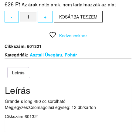
626
Ft
Az árak netto árak, nem tartalmazzák az áfát
Grande-
-
+
KOSÁRBA TESZEM
s
long
480
Kedvencekhez
cc
sorolható
Cikkszám:
601321
mennyiség
Kategóriák:
Asztali Üvegáru
,
Pohár
Leírás
Leírás
Grande-s long 480 cc sorolható
Megjegyzés:Csomagolási egység: 12 db/karton
Cikkszám:601321