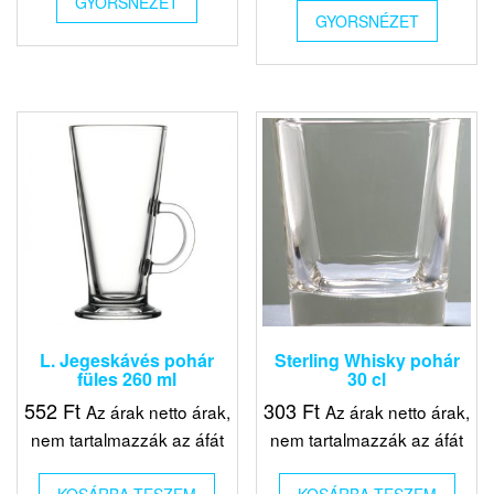
GYORSNÉZET
GYORSNÉZET
L. Jegeskávés pohár
Sterling Whisky pohár
füles 260 ml
30 cl
552
Ft
303
Ft
Az árak netto árak,
Az árak netto árak,
nem tartalmazzák az áfát
nem tartalmazzák az áfát
KOSÁRBA TESZEM
KOSÁRBA TESZEM