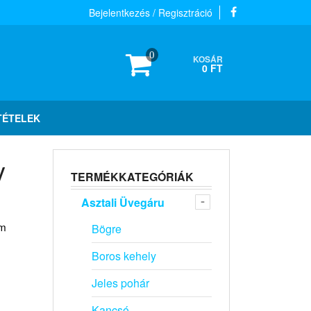
Bejelentkezés / Regisztráció
0
KOSÁR
0 FT
TÉTELEK
y
TERMÉKKATEGÓRIÁK
Asztali Üvegáru
em
Bögre
Boros kehely
Jeles pohár
Kancsó