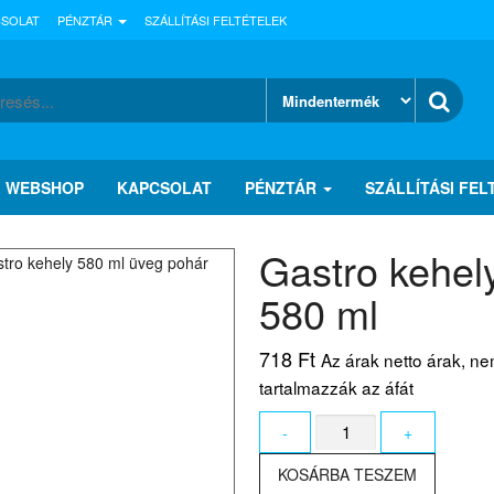
CSOLAT
PÉNZTÁR
SZÁLLÍTÁSI FELTÉTELEK
WEBSHOP
KAPCSOLAT
PÉNZTÁR
SZÁLLÍTÁSI FEL
Gastro kehel
580 ml
718
Ft
Az árak netto árak, n
tartalmazzák az áfát
Gastro
-
+
kehely
580
KOSÁRBA TESZEM
ml