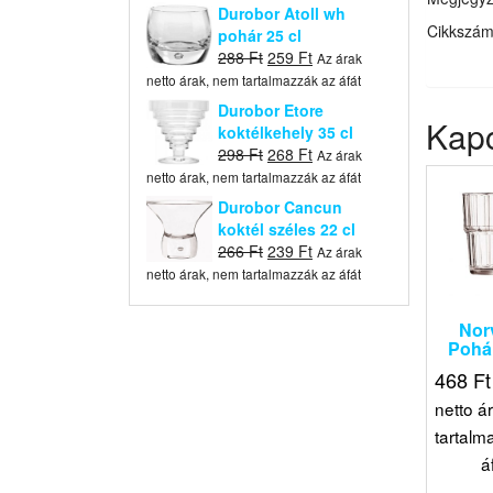
was:
is:
Durobor Atoll wh
396 Ft.
356 Ft.
Cikkszá
pohár 25 cl
Original
Current
288
Ft
259
Ft
Az árak
price
price
netto árak, nem tartalmazzák az áfát
was:
is:
Durobor Etore
288 Ft.
259 Ft.
Kap
koktélkehely 35 cl
Original
Current
298
Ft
268
Ft
Az árak
price
price
netto árak, nem tartalmazzák az áfát
was:
is:
Durobor Cancun
298 Ft.
268 Ft.
koktél széles 22 cl
Original
Current
266
Ft
239
Ft
Az árak
price
price
netto árak, nem tartalmazzák az áfát
was:
is:
266 Ft.
239 Ft.
Nor
Pohár
468
Ft
netto á
tartalm
á