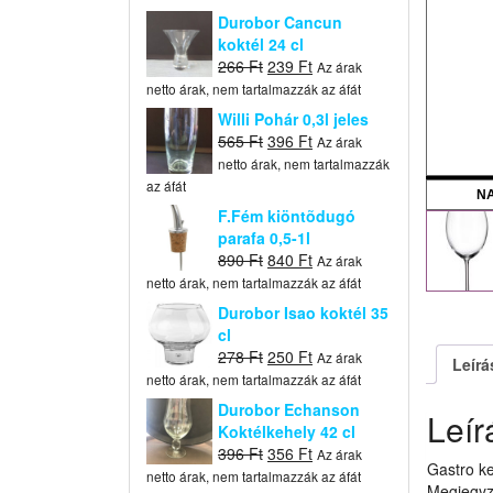
Durobor Cancun
koktél 24 cl
Original
Current
266
Ft
239
Ft
Az árak
price
price
netto árak, nem tartalmazzák az áfát
was:
is:
Willi Pohár 0,3l jeles
266 Ft.
239 Ft.
Original
Current
565
Ft
396
Ft
Az árak
price
price
netto árak, nem tartalmazzák
was:
is:
az áfát
N
565 Ft.
396 Ft.
F.Fém kiöntõdugó
parafa 0,5-1l
Original
Current
890
Ft
840
Ft
Az árak
price
price
netto árak, nem tartalmazzák az áfát
was:
is:
Durobor Isao koktél 35
890 Ft.
840 Ft.
cl
Original
Current
278
Ft
250
Ft
Az árak
Leírá
price
price
netto árak, nem tartalmazzák az áfát
was:
is:
Durobor Echanson
Leír
278 Ft.
250 Ft.
Koktélkehely 42 cl
Original
Current
396
Ft
356
Ft
Az árak
Gastro k
price
price
netto árak, nem tartalmazzák az áfát
Megjegyz