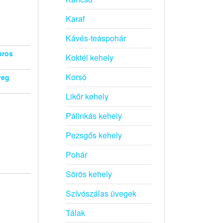
Karaf
Kávés-teáspohár
oros
Koktél kehely
Korsó
veg
Likőr kehely
Pálinkás kehely
Pezsgős kehely
Pohár
Sörös kehely
Szívószálas üvegek
Tálak