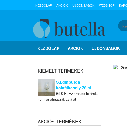
KEZDŐLAP
AKCIÓK
ÚJDONSÁGOK
WEBSHOP
KAP
KEZDŐLAP
AKCIÓK
ÚJDONSÁGOK
KIEMELT TERMÉKEK
S.Edinburgh
koktélkehely 78 cl
658
Ft
Az árak netto árak,
nem tartalmazzák az áfát
AKCIÓS TERMÉKEK