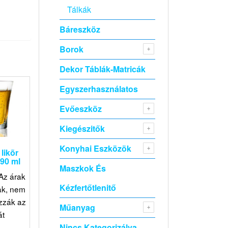
Tálkák
Báreszköz
Borok
Dekor Táblák-Matricák
Egyszerhasználatos
Evőeszköz
Kiegészitők
Konyhai Eszközök
likõr
90 ml
Maszkok És
Az árak
Kézfertőtlenitő
ak, nem
zzák az
Műanyag
át
Nincs Kategorizálva