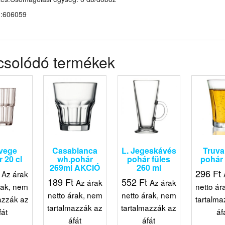
m:606059
csolódó termékek
vege
Casablanca
L. Jegeskávés
Truva 
 20 cl
wh.pohár
pohár füles
pohár 
269ml AKCIÓ
260 ml
296
Ft
Az árak
189
Ft
552
Ft
Az árak
Az árak
rak, nem
netto ár
netto árak, nem
netto árak, nem
azzák az
tartalma
tartalmazzák az
tartalmazzák az
fát
áf
áfát
áfát