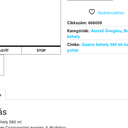
mennyiség
Kedvencekhez
Cikkszám:
606059
Kategóriák:
Asztali Üvegáru
,
B
kehely
Címke:
Gastro kehely 580 ml ü
pohár
AGYÍT
STOP
s
ás
ehely 580 ml
és:Csomagolási egység: 6 db/doboz