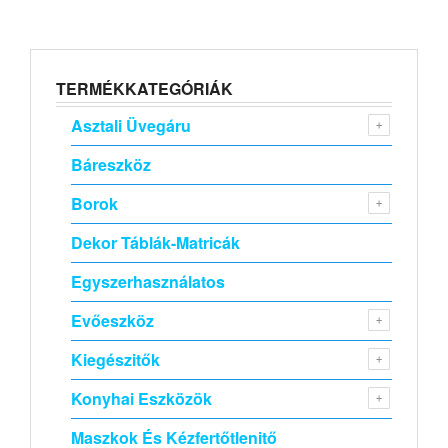
TERMÉKKATEGÓRIÁK
Asztali Üvegáru
Báreszköz
Borok
Dekor Táblák-Matricák
Egyszerhasználatos
Evőeszköz
Kiegészitők
Konyhai Eszközök
Maszkok És Kézfertőtlenitő