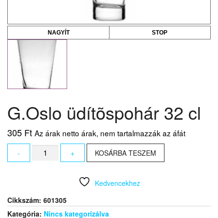
NAGYÍT
STOP
G.Oslo üdítõspohár 32 cl
305
Ft
Az árak netto árak, nem tartalmazzák az áfát
G.Oslo
-
+
KOSÁRBA TESZEM
üdítõspohár
32
cl
Kedvencekhez
mennyiség
Cikkszám:
601305
Kategória:
Nincs kategorizálva