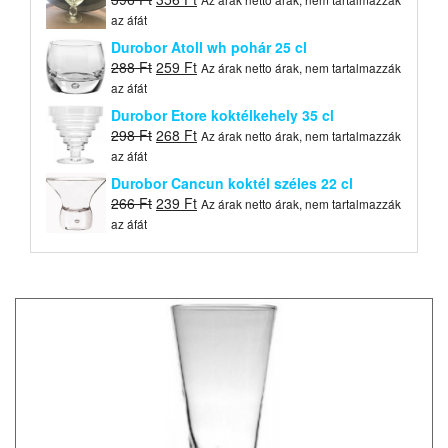
price
price
az áfát
was:
is:
Durobor Atoll wh pohár 25 cl
396 Ft.
356 Ft.
Original
Current
288
Ft
259
Ft
Az árak netto árak, nem tartalmazzák
price
price
az áfát
was:
is:
Durobor Etore koktélkehely 35 cl
288 Ft.
259 Ft.
Original
Current
298
Ft
268
Ft
Az árak netto árak, nem tartalmazzák
price
price
az áfát
was:
is:
Durobor Cancun koktél széles 22 cl
298 Ft.
268 Ft.
Original
Current
266
Ft
239
Ft
Az árak netto árak, nem tartalmazzák
price
price
az áfát
was:
is:
266 Ft.
239 Ft.