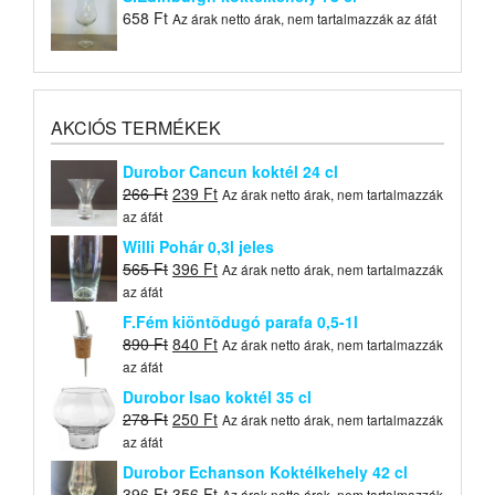
658
Ft
Az árak netto árak, nem tartalmazzák az áfát
AKCIÓS TERMÉKEK
Durobor Cancun koktél 24 cl
Original
Current
266
Ft
239
Ft
Az árak netto árak, nem tartalmazzák
price
price
az áfát
was:
is:
Willi Pohár 0,3l jeles
266 Ft.
239 Ft.
Original
Current
565
Ft
396
Ft
Az árak netto árak, nem tartalmazzák
price
price
az áfát
was:
is:
F.Fém kiöntõdugó parafa 0,5-1l
565 Ft.
396 Ft.
Original
Current
890
Ft
840
Ft
Az árak netto árak, nem tartalmazzák
price
price
az áfát
was:
is:
Durobor Isao koktél 35 cl
890 Ft.
840 Ft.
Original
Current
278
Ft
250
Ft
Az árak netto árak, nem tartalmazzák
price
price
az áfát
was:
is:
Durobor Echanson Koktélkehely 42 cl
278 Ft.
250 Ft.
Original
Current
396
Ft
356
Ft
Az árak netto árak, nem tartalmazzák