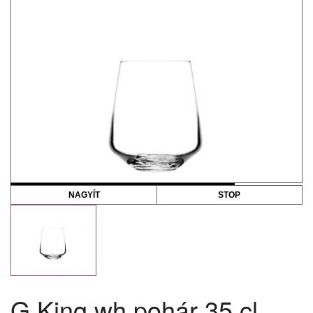
NAGYÍT
STOP
G.King wh pohár 35 cl