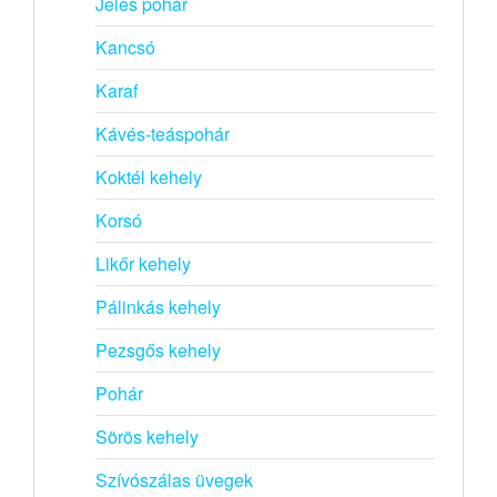
Jeles pohár
Kancsó
Karaf
Kávés-teáspohár
Koktél kehely
Korsó
Likőr kehely
Pálinkás kehely
Pezsgős kehely
Pohár
Sörös kehely
Szívószálas üvegek