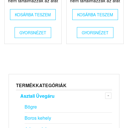
nem tartalmazzák az áfát
nem tartalmazzák az áfát
KOSÁRBA TESZEM
KOSÁRBA TESZEM
GYORSNÉZET
GYORSNÉZET
TERMÉKKATEGÓRIÁK
Asztali Üvegáru
Bögre
Boros kehely