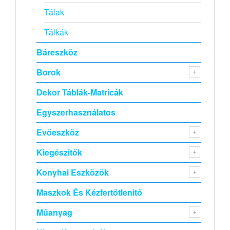
Tálak
Tálkák
Báreszköz
Borok
Dekor Táblák-Matricák
Egyszerhasználatos
Evőeszköz
Kiegészitők
Konyhai Eszközök
Maszkok És Kézfertőtlenitő
Műanyag