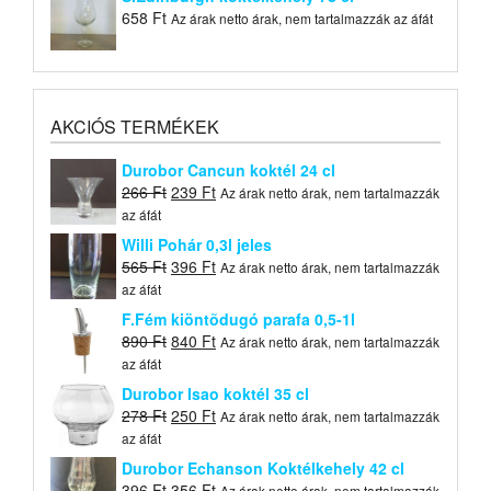
658
Ft
Az árak netto árak, nem tartalmazzák az áfát
AKCIÓS TERMÉKEK
Durobor Cancun koktél 24 cl
Original
Current
266
Ft
239
Ft
Az árak netto árak, nem tartalmazzák
price
price
az áfát
was:
is:
Willi Pohár 0,3l jeles
266 Ft.
239 Ft.
Original
Current
565
Ft
396
Ft
Az árak netto árak, nem tartalmazzák
price
price
az áfát
was:
is:
F.Fém kiöntõdugó parafa 0,5-1l
565 Ft.
396 Ft.
Original
Current
890
Ft
840
Ft
Az árak netto árak, nem tartalmazzák
price
price
az áfát
was:
is:
Durobor Isao koktél 35 cl
890 Ft.
840 Ft.
Original
Current
278
Ft
250
Ft
Az árak netto árak, nem tartalmazzák
price
price
az áfát
was:
is:
Durobor Echanson Koktélkehely 42 cl
278 Ft.
250 Ft.
Original
Current
396
Ft
356
Ft
Az árak netto árak, nem tartalmazzák