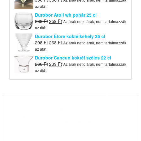
price
price
az áfát
was:
is:
Durobor Atoll wh pohár 25 cl
396 Ft.
356 Ft.
Original
Current
288
Ft
259
Ft
Az árak netto árak, nem tartalmazzák
price
price
az áfát
was:
is:
Durobor Etore koktélkehely 35 cl
288 Ft.
259 Ft.
Original
Current
298
Ft
268
Ft
Az árak netto árak, nem tartalmazzák
price
price
az áfát
was:
is:
Durobor Cancun koktél széles 22 cl
298 Ft.
268 Ft.
Original
Current
266
Ft
239
Ft
Az árak netto árak, nem tartalmazzák
price
price
az áfát
was:
is:
266 Ft.
239 Ft.