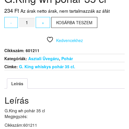
234
Ft
Az árak netto árak, nem tartalmazzák az áfát
G.King
-
+
KOSÁRBA TESZEM
wh
pohár
35
Kedvencekhez
cl
mennyiség
Cikkszám:
601211
Kategóriák:
Asztali Üvegáru
,
Pohár
Címke:
G. King whiskys pohár 35 cl.
Leírás
Leírás
G.King wh pohár 35 cl
Megjegyzés:
Cikkszám:601211