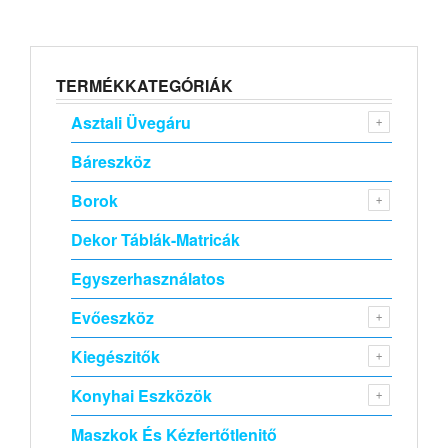
TERMÉKKATEGÓRIÁK
Asztali Üvegáru
Báreszköz
Borok
Dekor Táblák-Matricák
Egyszerhasználatos
Evőeszköz
Kiegészitők
Konyhai Eszközök
Maszkok És Kézfertőtlenitő