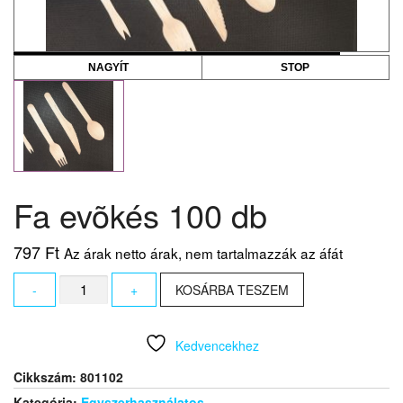
NAGYÍT
STOP
Fa evõkés 100 db
797
Ft
Az árak netto árak, nem tartalmazzák az áfát
Fa
-
+
KOSÁRBA TESZEM
evõkés
100
db
Kedvencekhez
mennyiség
Cikkszám:
801102
Kategória:
Egyszerhasználatos