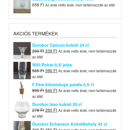
658
Ft
Az árak netto árak, nem tartalmazzák az áfát
AKCIÓS TERMÉKEK
Durobor Cancun koktél 24 cl
Original
Current
266
Ft
239
Ft
Az árak netto árak, nem tartalmazzák
price
price
az áfát
was:
is:
Willi Pohár 0,3l jeles
266 Ft.
239 Ft.
Original
Current
565
Ft
396
Ft
Az árak netto árak, nem tartalmazzák
price
price
az áfát
was:
is:
F.Fém kiöntõdugó parafa 0,5-1l
565 Ft.
396 Ft.
Original
Current
890
Ft
840
Ft
Az árak netto árak, nem tartalmazzák
price
price
az áfát
was:
is:
Durobor Isao koktél 35 cl
890 Ft.
840 Ft.
Original
Current
278
Ft
250
Ft
Az árak netto árak, nem tartalmazzák
price
price
az áfát
was:
is:
Durobor Echanson Koktélkehely 42 cl
278 Ft.
250 Ft.
Original
Current
396
Ft
356
Ft
Az árak netto árak, nem tartalmazzák