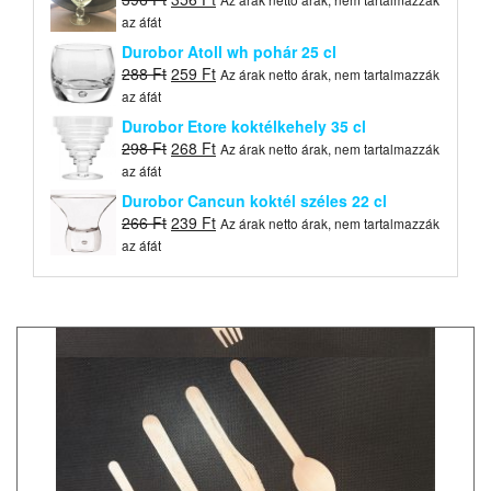
price
price
az áfát
was:
is:
Durobor Atoll wh pohár 25 cl
396 Ft.
356 Ft.
Original
Current
288
Ft
259
Ft
Az árak netto árak, nem tartalmazzák
price
price
az áfát
was:
is:
Durobor Etore koktélkehely 35 cl
288 Ft.
259 Ft.
Original
Current
298
Ft
268
Ft
Az árak netto árak, nem tartalmazzák
price
price
az áfát
was:
is:
Durobor Cancun koktél széles 22 cl
298 Ft.
268 Ft.
Original
Current
266
Ft
239
Ft
Az árak netto árak, nem tartalmazzák
price
price
az áfát
was:
is:
266 Ft.
239 Ft.