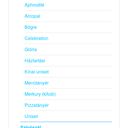
Aphrodité
Arcopal
Bögre
Celebration
Glória
Háztartási
Kínai uniset
Menütányér
Merkury (kifutó)
Pizzatányér
Uniset
Szívószál