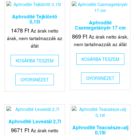
Aphrodité Tejkiöntõ
0,15l
Aphrodité
Csemegetányér 17 cm
1478
Ft
Az árak netto
869
Ft
Az árak netto árak,
árak, nem tartalmazzák az
nem tartalmazzák az áfát
áfát
KOSÁRBA TESZEM
KOSÁRBA TESZEM
GYORSNÉZET
GYORSNÉZET
Aphrodité Levestál 2,7l
Aphrodité Teacsésze+alj
9671
Ft
Az árak netto
0,19l