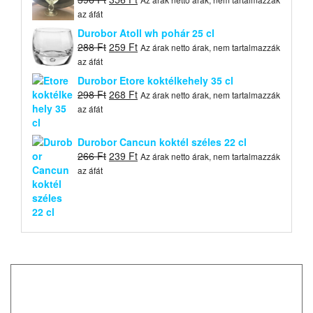
price
price
az áfát
was:
is:
Durobor Atoll wh pohár 25 cl
396 Ft.
356 Ft.
Original
Current
288
Ft
259
Ft
Az árak netto árak, nem tartalmazzák
price
price
az áfát
was:
is:
Durobor Etore koktélkehely 35 cl
288 Ft.
259 Ft.
Original
Current
298
Ft
268
Ft
Az árak netto árak, nem tartalmazzák
price
price
az áfát
was:
is:
298 Ft.
268 Ft.
Durobor Cancun koktél széles 22 cl
Original
Current
266
Ft
239
Ft
Az árak netto árak, nem tartalmazzák
price
price
az áfát
was:
is:
266 Ft.
239 Ft.