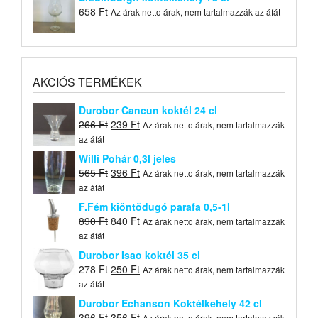
658
Ft
Az árak netto árak, nem tartalmazzák az áfát
AKCIÓS TERMÉKEK
Durobor Cancun koktél 24 cl
Original
Current
266
Ft
239
Ft
Az árak netto árak, nem tartalmazzák
price
price
az áfát
was:
is:
Willi Pohár 0,3l jeles
266 Ft.
239 Ft.
Original
Current
565
Ft
396
Ft
Az árak netto árak, nem tartalmazzák
price
price
az áfát
was:
is:
F.Fém kiöntõdugó parafa 0,5-1l
565 Ft.
396 Ft.
Original
Current
890
Ft
840
Ft
Az árak netto árak, nem tartalmazzák
price
price
az áfát
was:
is:
Durobor Isao koktél 35 cl
890 Ft.
840 Ft.
Original
Current
278
Ft
250
Ft
Az árak netto árak, nem tartalmazzák
price
price
az áfát
was:
is:
Durobor Echanson Koktélkehely 42 cl
278 Ft.
250 Ft.
Original
Current
396
Ft
356
Ft
Az árak netto árak, nem tartalmazzák