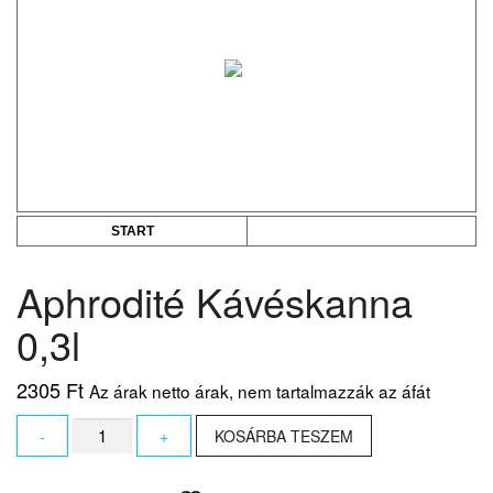
START
Aphrodité Kávéskanna
0,3l
2305
Ft
Az árak netto árak, nem tartalmazzák az áfát
Aphrodité
-
+
KOSÁRBA TESZEM
Kávéskanna
0,3l
mennyiség